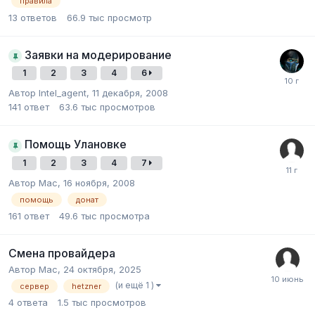
правила
13
ответов
66.9 тыс
просмотр
Заявки на модерирование
1
2
3
4
6
Автор
Intel_agent
,
11 декабря, 2008
141
ответ
63.6 тыс
просмотров
Помощь Улановке
1
2
3
4
7
Автор
Mac
,
16 ноября, 2008
помощь
донат
161
ответ
49.6 тыс
просмотра
Смена провайдера
Автор
Mac
,
24 октября, 2025
(и ещё 1 )
сервер
hetzner
4
ответа
1.5 тыс
просмотров