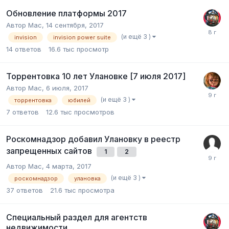
Обновление платформы 2017
Автор
Mac
,
14 сентября, 2017
(и ещё 3 )
invision
invision power suite
14
ответов
16.6 тыс
просмотр
Торрентовка 10 лет Улановке [7 июля 2017]
Автор
Mac
,
6 июля, 2017
(и ещё 3 )
торрентовка
юбилей
7
ответов
12.6 тыс
просмотров
Роскомнадзор добавил Улановку в реестр
запрещенных сайтов
1
2
Автор
Mac
,
4 марта, 2017
(и ещё 3 )
роскомнадзор
улановка
37
ответов
21.6 тыс
просмотра
Специальный раздел для агентств
недвижимости