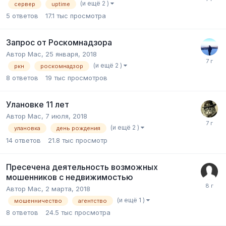
(и ещё 2 )
сервер
uptime
5
ответов
17.1 тыс
просмотра
Запрос от Роскомнадзора
Автор
Mac
,
25 января, 2018
(и ещё 2 )
ркн
роскомнадзор
8
ответов
19 тыс
просмотров
Улановке 11 лет
Автор
Mac
,
7 июля, 2018
(и ещё 2 )
улановка
день рождения
14
ответов
21.8 тыс
просмотр
Пресечена деятельность возможных
мошенников с недвижимостью
Автор
Mac
,
2 марта, 2018
(и ещё 1 )
мошенничество
агентство
8
ответов
24.5 тыс
просмотра