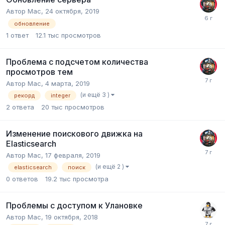
Автор
Mac
,
24 октября, 2019
обновление
1
ответ
12.1 тыс
просмотров
Проблема с подсчетом количества
просмотров тем
Автор
Mac
,
4 марта, 2019
(и ещё 3 )
рекорд
integer
2
ответа
20 тыс
просмотров
Изменение поискового движка на
Elasticsearch
Автор
Mac
,
17 февраля, 2019
(и ещё 2 )
elasticsearch
поиск
0
ответов
19.2 тыс
просмотра
Проблемы с доступом к Улановке
Автор
Mac
,
19 октября, 2018