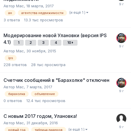
Автор
Mac
,
18 марта, 2017
(и ещё 1 )
ан
агентства недвижимости
3
ответа
13.3 тыс
просмотров
Модерирование новой Улановки (версия IPS
4.1)
1
2
3
4
10
Автор
Mac
,
30 ноября, 2015
ips
228
ответов
28 тыс
просмотра
Счетчик сообщений в "Барахолке" отключен
Автор
Mac
,
7 марта, 2017
барахолка
объявление
0
ответов
12.4 тыс
просмотров
С новым 2017 годом, Улановка!
Автор
Mac
,
31 декабря, 2016
(и ещё 1 )
новый год
таблица лидеров