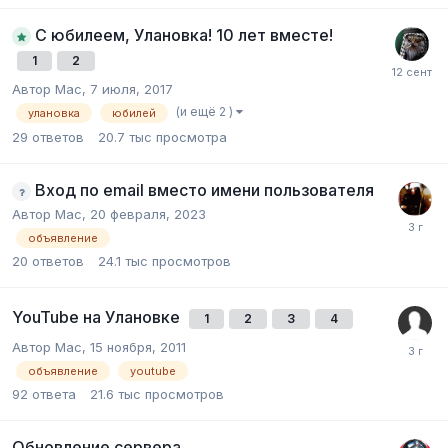
С юбилеем, Улановка! 10 лет вместе!
1
2
Автор
Mac
,
7 июля, 2017
(и ещё 2 )
улановка
юбилей
29
ответов
20.7 тыс
просмотра
Вход по email вместо имени пользователя
Автор
Mac
,
20 февраля, 2023
объявление
20
ответов
24.1 тыс
просмотров
YouTube на Улановке
1
2
3
4
Автор
Mac
,
15 ноября, 2011
объявление
youtube
92
ответа
21.6 тыс
просмотров
Обновление сервера