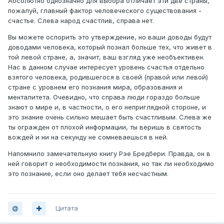
Абсолютно однозначно для выбора отличает эти две страны,
пожалуй, главный фактор человеческого существования -
счастье. Слева народ счастлив, справа нет.
Вы можете оспорить это утверждение, но ваши доводы будут
доводами человека, который познал больше тех, что живет в
той левой стране, а, значит, ваш взгляд уже необъективен.
Нас в данном случае интересует уровень счастья отдельно
взятого человека, родившегося в своей (правой или левой)
стране с уровнем его познания мира, образования и
менталитета. Очевидно, что справа люди гораздо больше
знают о мире и, в частности, о его неприглядной стороне, и
это знание очень сильно мешает быть счастливым. Слева же
ты огражден от плохой информации, ты веришь в святость
вождей и ни на секунду не сомневаешься в ней.
Напомнило замечательную книгу Рэе Бредбери. Правда, он в
ней говорит о необходимости познания, но так ли необходимо
это познание, если оно делает тебя несчастным.
Цитата