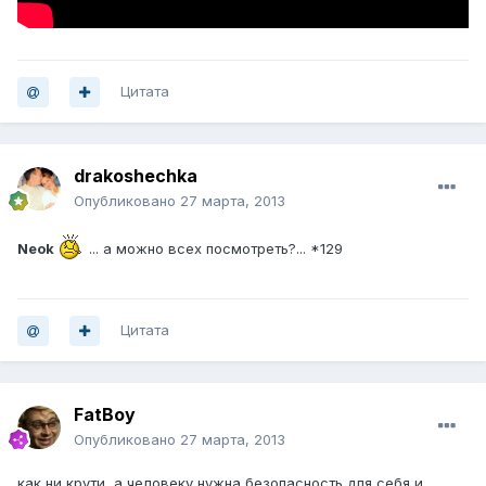
Цитата
drakoshechka
Опубликовано
27 марта, 2013
Neok
... а можно всех посмотреть?... *129
Цитата
FatBoy
Опубликовано
27 марта, 2013
как ни крути, а человеку нужна безопасность для себя и