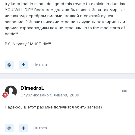
try keep that in mind i designed this rhyme to explain in due time
YOU WILL DIE!!! Всем все должно быть ясно. Знач так мирные -
чесноком, серебром вилами, водкой и связкой сушек
запаслись? Значит никакие страшилы чудилы вампириллы и
прочие страxолюдины нам не страшны! In to the maelstorm of
battle!!!
P.S. Neyasyt' MUST die!!!
Цитата
D1medroL
Опубликовано
5 января, 2009
Надеюсь в этот раз мне получится убить загера)
Цитата