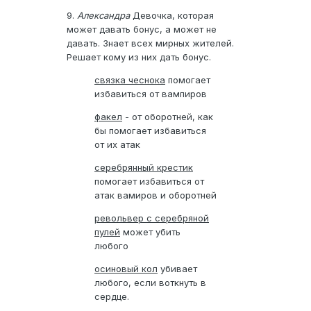
9.
Александра
Девочка, которая
может давать бонус, а может не
давать. Знает всех мирных жителей.
Решает кому из них дать бонус.
связка чеснока
помогает
избавиться от вампиров
факел
- от оборотней, как
бы помогает избавиться
от их атак
серебрянный крестик
помогает избавиться от
атак вамиров и оборотней
револьвер с серебряной
пулей
может убить
любого
осиновый кол
убивает
любого, если воткнуть в
сердце.