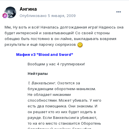
Ангина
Опубликовано
5 января, 2009
Мм, Ну воть и всё! Началась долгожданная игра! Надеюсь она
будет интересной и захватывающей! Со своей стороны
обещаю быть постоянно в он-лайне, выкладывать вовремя
результаты и ещё парочку сюрпризов
Мафия v3 "Blood and Sword"
Вообщем у нас 4 группировки!
Нейтралы
1. Ванхельсинг.
Охотится за
блуждающим оборотнем-маньяком.
Не обладает никакими
способностями. Может убивать. У него
есть два помощника. Они знакомы. И
он решает кто из них будет ходить в
раунде. Если Ванхельсинга убивают,
то на его место становится Оборотень
Серебрянный ошейник. Если убит