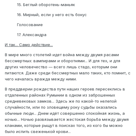
15. Беглый оборотень-маньяк
16. Мирный, если у него есть бонус
Голосование
17. Александра
И так... Само действие...
В мире много столетий идет война между двумя расами
бессмертных: вампирами и оборотнями... И для тех, и для
других человечество — всего лишь стадо, которым они
питаются. Даже среди бессмертных мало таких, кто помнит, с
чего началась вражда между ними.
В преддверии рождества пути наших героев пересеклись в
отдаленных районах Румынии в одном из заброшенных
средневековых замков... Здесь же по какой-то нелепой
случайности, или по зловещему року судьбы оказались
обычные люди... Днем идёт совершенно спокойная жизнь, а
ночью... Ночью развязывается жестокая борьба между двумя
кланами, которые рыщут в поисках того, из кого бы можно
было испить свеженькой крови...