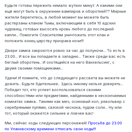
Будьте готовы пережить немало жутких минут. А какими они
ещё могут быть в окружении вампиров и оборотней?? Мирные
жители берегитесь, в любой момент вы можете быть
растерзаны кланом Тьмы, включающим в себя 10 адских
чудовищ, готовых высосать кровь любого до последней
капли... Помогите Спасителям уничтожить этот клан и
положить конец царству призрака ночи!!!
Двери замка закроются ровно за час до полуночи... То есть в
23.00... И все вы попадаете в западню... Также среди вас есть
беглый оборотень.. И охотящийся на него Ванхельсинг, с
двумя своими помощниками...
Удачи! И помните, что до следующего рассвета вы можете не
дожить.. Будьте бдительнее.. Здесь никому нельзя доверять...
Победит тот, кто успеет воспользоваться своими
способностями или предметами, найденными в нескончаемых
комнатах замка.. Такими как меч, осиновый кол, револьвер с
серебряными пулями, связкой чеснока, пудом соли... Ну или
тот, который окажется сильнее и ловчее вас!
Мм, сейчас ходы следующих персонажей!
Просьба до 23.00
по Улановскому времени отписать свои ходы!!!