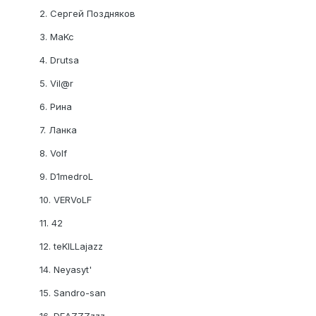
2. Сергей Поздняков
3. MaKc
4. Drutsa
5. Vil@r
6. Рина
7. Ланка
8. Volf
9. D1medroL
10. VERVoLF
11. 42
12. teKILLajazz
14. Neyasyt'
15. Sandro-san
16. DEAZZZzzz