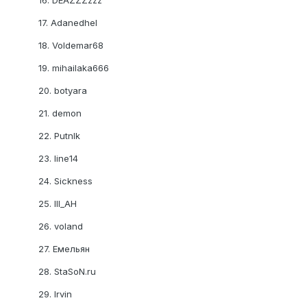
17. Adanedhel
18. Voldemar68
19. mihailaka666
20. botyara
21. demon
22. PutnIk
23. line14
24. Sickness
25. Ill_AH
26. voland
27. Емельян
28. StaSoN.ru
29. Irvin