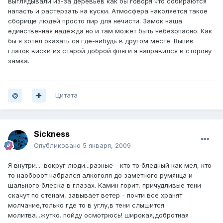
выглядывали из-за деревьев как бы говоря что собираются
напасть и растерзать на куски. Атмосфера наколяется такое
сборище людей просто пир для нечисти. Замок наша
единственная надежда но и там может быть небезопасно. Как
бы я хотел оказать ся где-нибудь в другом месте. Выпив
глаток виски из старой доброй фляги я направился в сторону
замка.
Цитата
Sickness
Опубликовано
5 января, 2009
Я внутри.... вокруг люди...разные - кто то бледный как мел, кто
то наоборот набрался алкоголя до заметного румянца и
шального блеска в глазах. Камин горит, причудливые тени
скачут по стенам, завывает ветер - почти все хранят
молчание,только где то в углу,в тени слышится
молитва...жутко. пойду осмотрюсь! широкая,добротная