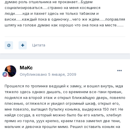
думаю роль отшельника не проканает....Будем
социализироваться......странно на меня косящиеся
люди.........нда и пахнет здесь не только табаком и
виски.......каждый пока в одиночку....чего же ждём.......поправляя
шляпу на голове думаю как хорошо что она пока на месте........
Цитата
MaKc
Опубликовано
5 января, 2009
Прошелся по тропинке ведущей к замку, и вошел внутрь, мда
тяжело здесь однако дышать, со временем все-таки привык,
поднялся на второй этаж и открыл ближайщую дверь, повеяло
плесенью, огляжелся и увидел огромный шкаф, открыл его,
мне повезло, вытащил бутылку коньяка, выдержка 150 лет. Не
найдя сосуда, в который можно было бы его налить, хлебнул
прямо из горла, ууух крепко, краем глаза заметил две тени,
мальчик и девочка прошли мимо. Решил оставить коньяк на