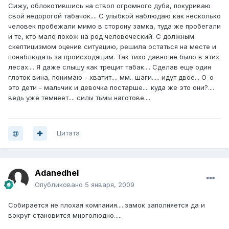
Сижу, облокотившись на ствол огромного дуба, покуриваю
свой недорогой табачок.... С улыбкой наблюдаю как несколько
человек пробежали мимо в сторону замка, туда же пробегали
и те, кто мало похож на род человеческий. С должным
скептицизмом оценив ситуацию, решила остаться на месте и
понаблюдать за происходящим. Так тихо давно не было в этих
лесах.... Я даже слышу как трещит табак.... Сделав еще один
глоток вина, понимаю - хватит.... мм.. шаги..... идут двое... О_о
это дети - мальчик и девочка постарше.... куда же это они?....
ведь уже темнеет.... силы тьмы наготове....
Цитата
Adanedhel
Опубликовано
5 января, 2009
Собирается не плохая компания.....замок заполняется да и
вокруг становится многолюдно.....