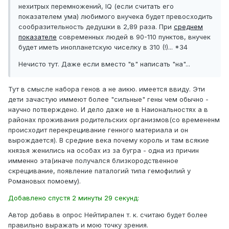
нехитрых перемножений, IQ (если считать его
показателем ума) любимого внучека будет превосходить
сообразительность дедушки в 2,89 раза. При
среднем
показателе
современных людей в 90-110 пунктов, внучек
будет иметь инопланетскую чиселку в 310 (!)... *34
Нечисто тут. Даже если вместо "в" написать "на"...
Тут в смысле набора генов а не аикю. имеется ввиду. Эти
дети зачастую иммеют более "сильные" гены чем обычно -
научно потверждено. И дело даже не в Наиональностях а в
районах проживания родительских организмов(со времененм
происходит перекрещивание генного материала и он
вырождается). В средние века почему король и там всякие
князья женились на особах из за бугра - одна из причин
имменно эта(иначе получался близкородственное
скрещивание, появление паталогий типа гемофилий у
Романовых помоему).
Добавлено спустя 2 минуты 29 секунд:
Автор добавь в опрос Нейтирален т. к. считаю будет более
правильно выражать и мою точку зрения.