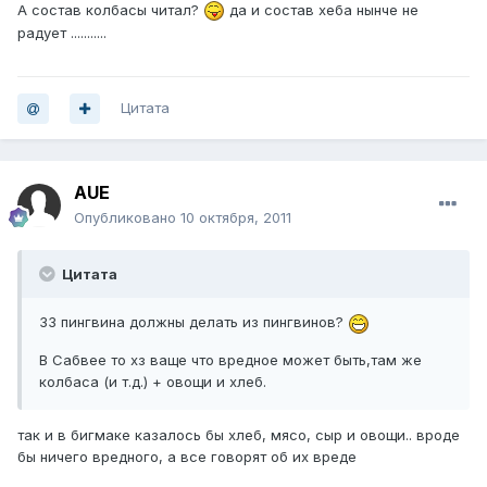
А состав колбасы читал?
да и состав хеба нынче не
радует ...........
Цитата
AUE
Опубликовано
10 октября, 2011
Цитата
33 пингвина должны делать из пингвинов?
В Сабвее то хз ваще что вредное может быть,там же
колбаса (и т.д.) + овощи и хлеб.
так и в бигмаке казалось бы хлеб, мясо, сыр и овощи.. вроде
бы ничего вредного, а все говорят об их вреде