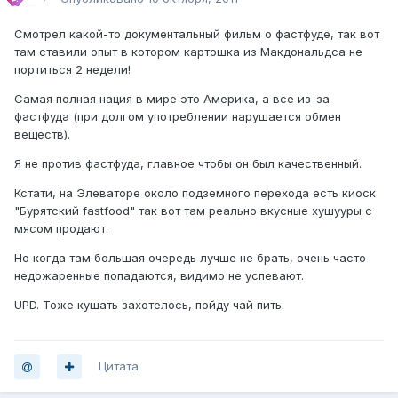
Смотрел какой-то документальный фильм о фастфуде, так вот
там ставили опыт в котором картошка из Макдональдса не
портиться 2 недели!
Самая полная нация в мире это Америка, а все из-за
фастфуда (при долгом употреблении нарушается обмен
веществ).
Я не против фастфуда, главное чтобы он был качественный.
Кстати, на Элеваторе около подземного перехода есть киоск
"Бурятский fastfood" так вот там реально вкусные хушууры с
мясом продают.
Но когда там большая очередь лучше не брать, очень часто
недожаренные попадаются, видимо не успевают.
UPD. Тоже кушать захотелось, пойду чай пить.
Цитата