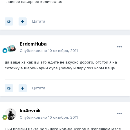
главное наверное количество
Цитата
ErdemHuba
Опубликовано
10 октября, 2011
да ваще хз как вы это едите не вкусно дорого, отстой я на
соточку в шарбинарии супец замну и пару поз норм ваще
Цитата
ko4evnik
Опубликовано
10 октября, 2011
Они вредны из-за большого кол-ва жиров в жаренном мясе.