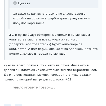
Цитата
да ваще хз как вы это едите не вкусно дорого,
отстой я на соточку в шарбинарии супец замну и
пару поз норм ваще
угу, в супце будут обжаренные овощи в не меньшем
количестве масла, в позах жира животного
(содержащего холестерин) будет неимоверное
количество. А нам пофик, оно же типа вареное? Хотя это
только видимость, вреда не меньше
ну если всего бояться, то и жить не стоит. Или ехать в
деревню и питаться исключительно тем что вырастишь сам.
Да и то сомневаться можно, неизвестно откуда дождик
принесло который на грядки пролился. *02
уныло играете товарищ...