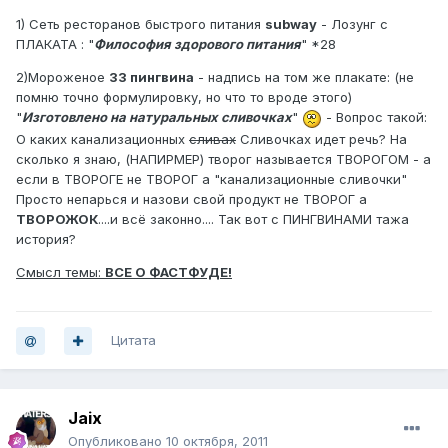
1) Сеть ресторанов быстрого питания
subway
- Лозунг с
ПЛАКАТА : "
Философия здорового питания
" *28
2)Мороженое
33 пингвина
- надпись на том же плакате: (не
помню точно формулировку, но что то вроде этого)
"
Изготовлено на натуральных сливочках
"
- Вопрос такой:
О каких канализационных
сливах
Сливочках идет речь? На
сколько я знаю, (НАПИРМЕР) творог называется ТВОРОГОМ - а
если в ТВОРОГЕ не ТВОРОГ а "канализационные сливочки"
Просто непарься и назови свой продукт не ТВОРОГ а
ТВОРОЖОК
....и всё законно.... Так вот с ПИНГВИНАМИ тажа
история?
Смысл темы:
ВСЕ О ФАСТФУДЕ!
Цитата
Jaix
Опубликовано
10 октября, 2011