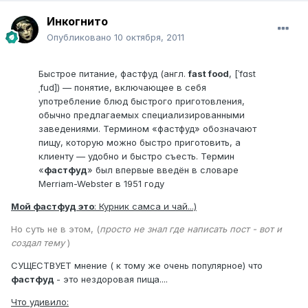
Инкогнито
Опубликовано
10 октября, 2011
Быстрое питание, фастфуд (англ.
fast food
, [ˈfɑst
ˌfud]) — понятие, включающее в себя
употребление блюд быстрого приготовления,
обычно предлагаемых специализированными
заведениями. Термином «фастфуд» обозначают
пищу, которую можно быстро приготовить, а
клиенту — удобно и быстро съесть. Термин
«
фастфуд
» был впервые введён в словаре
Merriam-Webster в 1951 году
Мой фастфуд это
: Курник самса и чай...)
Но суть не в этом, (
просто не знал где написать пост - вот и
создал тему
)
СУЩЕСТВУЕТ мнение ( к тому же очень популярное) что
фастфуд
- это нездоровая пища....
Что удивило: