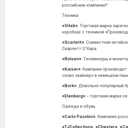
российские компании?
Техника
«Vitek»
. Торговая марка зарег
коробках с техникой «Производи
«Scarlett»
. Совместная китайс
Скарлетт О’Хара.
«Rolsen»
. Телевизоры и монито
«Kaiser»
. Компания производит
слово «кайзер» в немецком пиш
«Bork»
. Довольно популярный б
«Elenberg»
– торговая марка с
Одежда и обувь
«Carlo Pazolini»
. Компания рос
«TJCollection», «Chester», «C