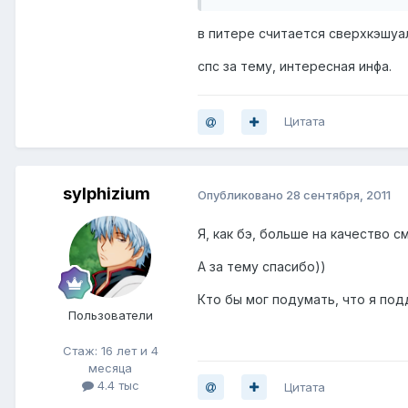
в питере считается сверхкэшуа
спс за тему, интересная инфа.
Цитата
sylphizium
Опубликовано
28 сентября, 2011
Я, как бэ, больше на качество 
А за тему спасибо))
Кто бы мог подумать, что я по
Пользователи
Стаж: 16 лет и 4
месяца
4.4 тыс
Цитата