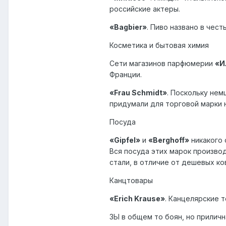
российские актеры.
«Bagbier»
. Пиво названо в чес
Косметика и бытовая химия
Сети магазинов парфюмерии
«И
Франции.
«Frau Schmidt»
. Поскольку нем
придумали для торговой марки 
Посуда
«Gipfel»
и
«Berghoff»
никакого 
Вся посуда этих марок произво
стали, в отличие от дешевых к
Канцтовары
«Erich Krause»
. Канцелярские 
ЗЫ в общем то боян, но приличн