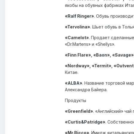
якобы на обувных фабриках Итал
«Ralf Ringer»
. Обувь производи
«Tervolina»
. Шьет обувь в Толь
«Camelot»
. Продает сделанные
«Dr.Martens» и «Shellys».
«Finn Flare», «Baon», «Savage»
«Nordway», «Termit», «Outvent
Китае.
«ALBA»
. Название торговой ма
Александра Байера.
Продукты
«Greenfield»
. «Английский» ча
«Curtis&Patridge»
. Собственно
«Mr.Ricco»
. Имидж «итальянско