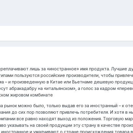
ереплачивают лишь за «иностранное» имя продукта. Лучшие ду
отипами пользуются российские производители, чтобы привлеч
а – и произведенную в Китае или Вьетнаме дешевую продукц
есут абракадабру на «итальянском», а голос за кадром «перев
нском жировом комбинате
 на рынок можно было, только выдав его за иностранный – к 
ания до сих пор позволяют привлечь потребителя. И хотя в 
омпании все равно находят выход из положения. Торговую мар
во указывать на своей продукции эту страну в качестве произ
 иностранное и умалчивают о стране происхождения товара в 