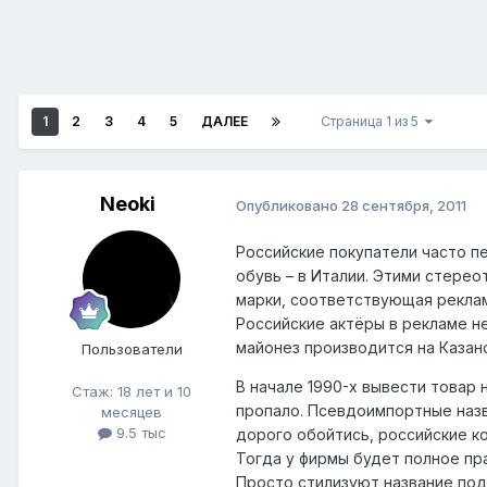
1
2
3
4
5
ДАЛЕЕ
Страница 1 из 5
Neoki
Опубликовано
28 сентября, 2011
Российские покупатели часто п
обувь – в Италии. Этими стере
марки, соответствующая реклам
Российские актёры в рекламе н
майонез производится на Каза
Пользователи
В начале 1990-х вывести товар
Стаж: 18 лет и 10
пропало. Псевдоимпортные назв
месяцев
9.5 тыс
дорого обойтись, российские к
Тогда у фирмы будет полное пра
Просто стилизуют название под