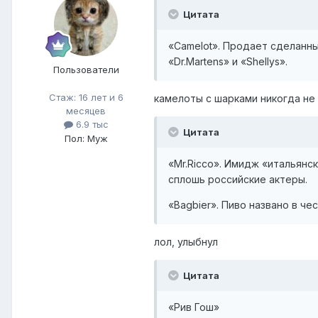
Цитата
«Camelot». Продает сделанны
«Dr.Martens» и «Shellys».
Пользователи
Стаж: 16 лет и 6
камелоты с шарками никогда не с
месяцев
6.9 тыс
Цитата
Пол: Муж
«Mr.Ricco». Имидж «итальян
сплошь российские актеры.
«Bagbier». Пиво названо в ч
лол, улыбнул
Цитата
«Рив Гош»