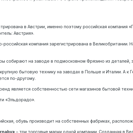
истрирована в Австрии, именно поэтому российская компания 
тель: Австрия».
ко-российская компания зарегистрирована в Великобритании. 
ры собирают на заводе в подмосковном Фрязино из деталей, 
 крупную бытовую технику на заводах в Польше и Италии. А к 
ется по-другому.
ренд является собственностью сети магазинов бытовой техник
ети «Эльдорадо».
сийская, обувь производит на собственных фабриках, располож
arnaby»
– три торговые марки одной компании. Созданная в Ве