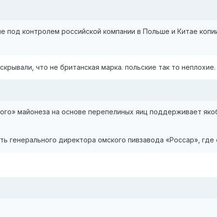
е под контролем российской компании в Польше и Китае копи
крывали, что не британская марка. польские так то неплохие. 4
ского» майонеза на основе перепелиных яиц поддерживает яко
есть генерального директора омского пивзавода «Россар», где 