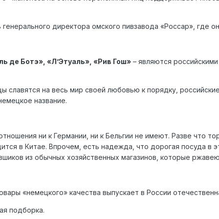
ть генерального директора омского пивзавода «Россар», где он
ль де Ботэ», «Л’Этуаль», «Рив Гош»
– являются российскими 
цы славятся на весь мир своей любовью к порядку, российск
немецкое название.
отношения ни к Германии, ни к Бельгии не имеют. Разве что т
дится в Китае. Впрочем, есть надежда, что дорогая посуда в
овшиков из обычных хозяйственных магазинов, которые ржаве
товары «немецкого» качества выпускает в России отечественн
ая подборка.