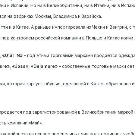
ии и Испании. Но ни в Великобритании, ни в Италии, ни в Испа
тся на фабриках Москвы, Владимира и Зарайска.
ятти и в Китае. А раньше импортировала из Чехии и Венгрии, с 
 под контролем российской компании в Польше и Китае копии 
, «O’STIN»
– под этими торговыми марками продается одежда
ure», «Joss», «Delamare»
– собственные торговые марки сет
рки, которая торгует обувью, сделанной в Китае, образована и
й продается под зарегистрированной в Великобритании маркой
сть компании «Май».
го» майонеза на основе перепелиных яиц поддерживает якоб