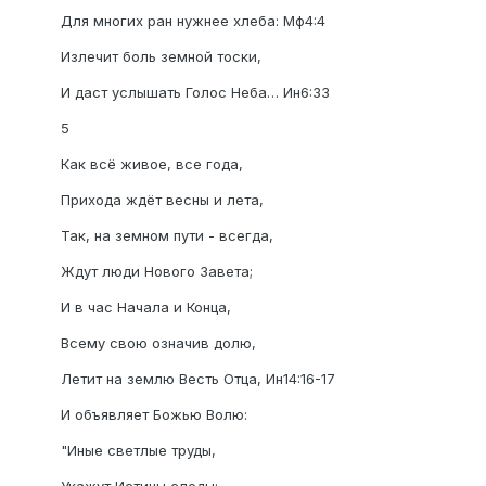
Для многих ран нужнее хлеба: Мф4:4
Излечит боль земной тоски,
И даст услышать Голос Неба… Ин6:33
5
Как всё живое, все года,
Прихода ждёт весны и лета,
Так, на земном пути - всегда,
Ждут люди Нового Завета;
И в час Начала и Конца,
Всему свою означив долю,
Летит на землю Весть Отца, Ин14:16-17
И объявляет Божью Волю:
"Иные светлые труды,