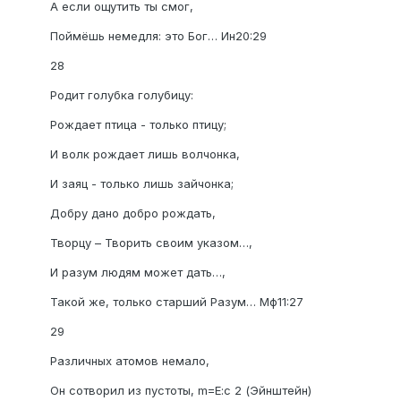
А если ощутить ты смог,
Поймёшь немедля: это Бог… Ин20:29
28
Родит голубка голубицу:
Рождает птица - только птицу;
И волк рождает лишь волчонка,
И заяц - только лишь зайчонка;
Добру дано добро рождать,
Творцу – Творить своим указом…,
И разум людям может дать…,
Такой же, только старший Разум… Мф11:27
29
Различных атомов немало,
Он сотворил из пустоты, m=E:c 2 (Эйнштейн)