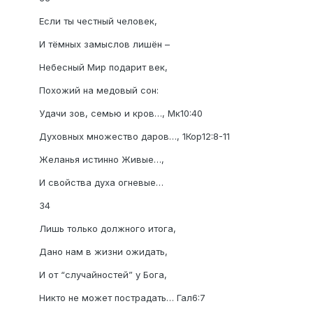
Если ты честный человек,
И тёмных замыслов лишён –
Небесный Мир подарит век,
Похожий на медовый сон:
Удачи зов, семью и кров…, Мк10:40
Духовных множество даров…, 1Кор12:8-11
Желанья истинно Живые…,
И свойства духа огневые…
34
Лишь только должного итога,
Дано нам в жизни ожидать,
И от “случайностей” у Бога,
Никто не может пострадать… Гал6:7