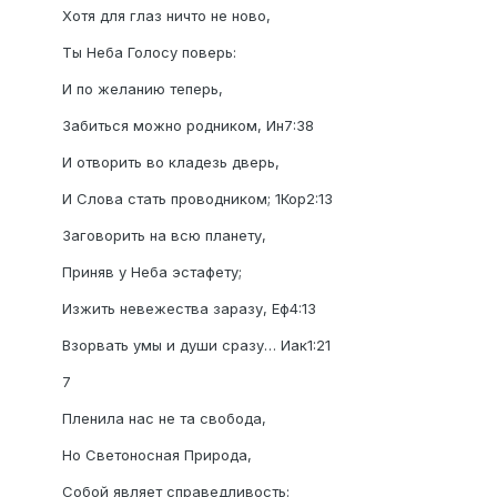
Хотя для глаз ничто не ново,
Ты Неба Голосу поверь:
И по желанию теперь,
Забиться можно родником, Ин7:38
И отворить во кладезь дверь,
И Слова стать проводником; 1Кор2:13
Заговорить на всю планету,
Приняв у Неба эстафету;
Изжить невежества заразу, Еф4:13
Взорвать умы и души сразу… Иак1:21
7
Пленила нас не та свобода,
Но Светоносная Природа,
Собой являет справедливость: