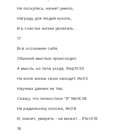
Не поскупясь, начнёт умело,
Награду для людей искать,
И в счастье жизни увлекать…
17
Всё осознание себя,
Обычной мыслью происходит;
А мысль, из тела уходя, 1Кор15:50
На воле жизнь свою находит; Ин3:5
Научных данных не тая,
Скажу, что личностное “Я” Мк14:38
На радиоволну похоже, Ин3:8
И, значит, умереть - не может… 1Пет3:18
18