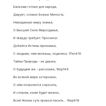
Бальзам готовя для народа,
Дарует, словно Божью Милость,
Невиданную меру знанья,
О Высшей Силе Мирозданья,
И твёрдо требует: Проснись!
Добейся Истины признанья,
С людьми, чем можешь, поделись: 1Пет4:10
Тайны Природы - не держи,
О будущем же - расскажи, 1Кор14:6
Во всякой мере осторожно,
О чём позволится спросить,
И словом, коим будет можно,
Всей Жизни суть провозгласить… 1Кор9:16