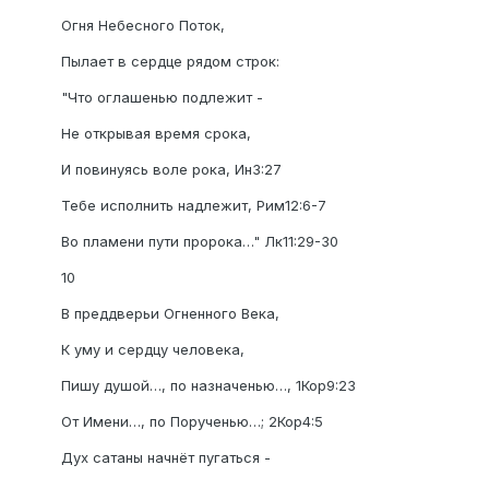
Огня Небесного Поток,
Пылает в сердце рядом строк:
"Что оглашенью подлежит -
Не открывая время срока,
И повинуясь воле рока, Ин3:27
Тебе исполнить надлежит, Рим12:6-7
Во пламени пути пророка…" Лк11:29-30
10
В преддверьи Огненного Века,
К уму и сердцу человека,
Пишу душой…, по назначенью…, 1Кор9:23
От Имени…, по Порученью…; 2Кор4:5
Дух сатаны начнёт пугаться -