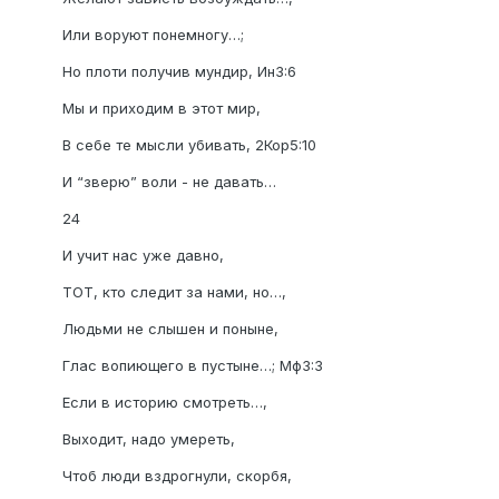
Или воруют понемногу…;
Но плоти получив мундир, Ин3:6
Мы и приходим в этот мир,
В себе те мысли убивать, 2Кор5:10
И “зверю” воли - не давать…
24
И учит нас уже давно,
ТОТ, кто следит за нами, но…,
Людьми не слышен и поныне,
Глас вопиющего в пустыне…; Мф3:3
Если в историю смотреть…,
Выходит, надо умереть,
Чтоб люди вздрогнули, скорбя,