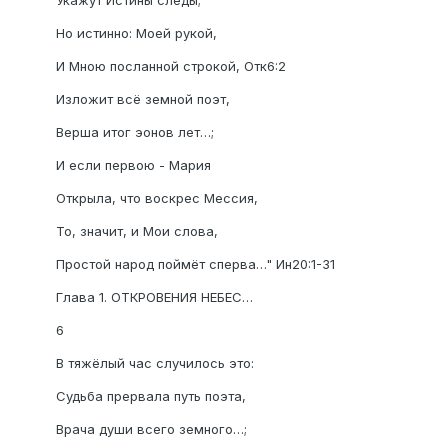
Укажут Истины следы;
Но истинно: Моей рукой,
И Мною посланной строкой, Отк6:2
Изложит всё земной поэт,
Верша итог эонов лет…;
И если первою - Мария
Открыла, что воскрес Мессия,
То, значит, и Мои слова,
Простой народ поймёт сперва…" Ин20:1-31
Глава 1. ОТКРОВЕНИЯ НЕБЕС…
6
В тяжёлый час случилось это:
Судьба прервала путь поэта,
Врача души всего земного…;