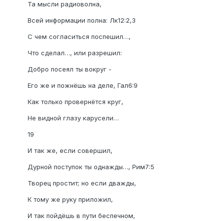
Та мысли радиоволна,
Всей информации полна: Лк12:2,3
С чем согласиться поспешил…,
Что сделал…, или разрешил:
Добро посеял ты вокруг -
Его же и пожнёшь на деле, Гал6:9
Как только провернётся круг,
Не видной глазу карусели…
19
И так же, если совершил,
Дурной поступок ты однажды…, Рим7:5
Творец простит; но если дважды,
К тому же руку приложил,
И так пойдёшь в пути беспечном,