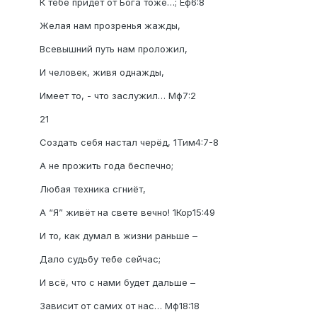
К тебе придёт от Бога тоже…; Еф6:8
Желая нам прозренья жажды,
Всевышний путь нам проложил,
И человек, живя однажды,
Имеет то, - что заслужил… Мф7:2
21
Создать себя настал черёд, 1Тим4:7-8
А не прожить года беспечно;
Любая техника сгниёт,
А “Я” живёт на свете вечно! 1Кор15:49
И то, как думал в жизни раньше –
Дало судьбу тебе сейчас;
И всё, что с нами будет дальше –
Зависит от самих от нас… Мф18:18