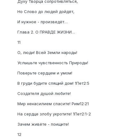
Духу Творца сопротивляться,
Но Слово до людей дойдёт,
И нужное - произведёт…
Глава 2. О ПРАВДЕ ЖИЗНИ…
11
О, люди! Всей Земли народы!
Услышьте чувственность Природы!
Поверьте сердцем и умом!
В груди будите спящий дом! 1Пет2:5
Создателя душой любите!
Мир ненасилием спасите! Рим12:21
На сердце злобу укротите! 1Пет2:1-2
Зачем живёте - поищите!
12