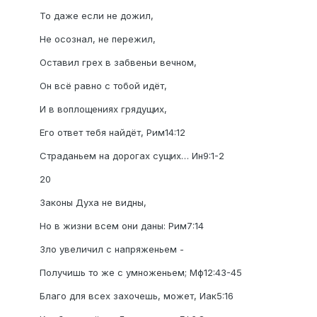
То даже если не дожил,
Не осознал, не пережил,
Оставил грех в забвеньи вечном,
Он всё равно с тобой идёт,
И в воплощениях грядущих,
Его ответ тебя найдёт, Рим14:12
Страданьем на дорогах сущих… Ин9:1-2
20
Законы Духа не видны,
Но в жизни всем они даны: Рим7:14
Зло увеличил с напряженьем -
Получишь то же с умноженьем; Мф12:43-45
Благо для всех захочешь, может, Иак5:16