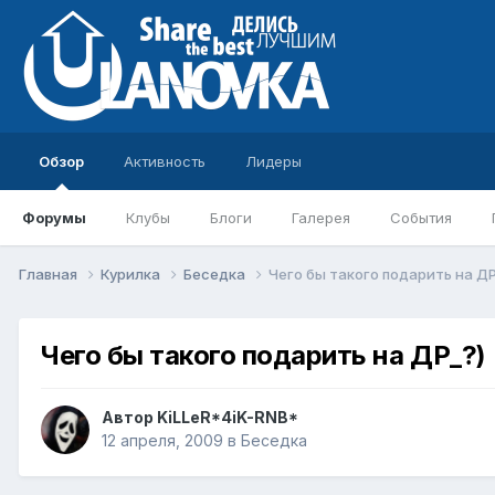
Обзор
Активность
Лидеры
Форумы
Клубы
Блоги
Галерея
События
Главная
Курилка
Беседка
Чего бы такого подарить на ДР
Чего бы такого подарить на ДР_?)
Автор
KiLLeR*4iK-RNB*
12 апреля, 2009
в
Беседка