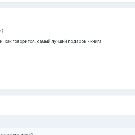
=)
и, как говорится, самый лучший подарок - книга
на такие дела?