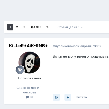
1
2
3
ДАЛЕЕ
Страница 1 из 3
KiLLeR*4iK-RNB*
Опубликовано
12 апреля, 2009
Вот,я не могу ничего придумать.
Пользователи
Стаж: 18 лет и 11
месяцев
13
Цитата