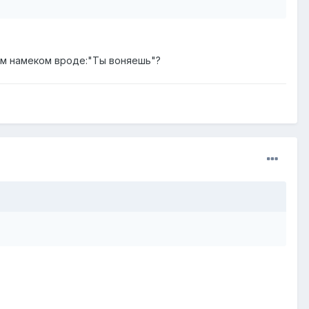
им намеком вроде:"Ты воняешь"?