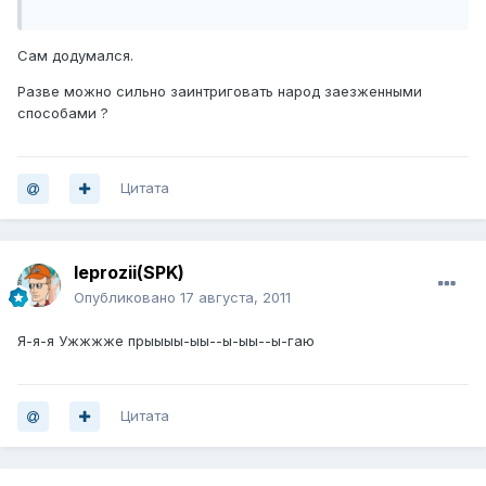
Сам додумался.
Разве можно сильно заинтриговать народ заезженными
способами ?
Цитата
leprozii(SPK)
Опубликовано
17 августа, 2011
Я-я-я Ужжжже прыыыы-ыы--ы-ыы--ы-гаю
Цитата