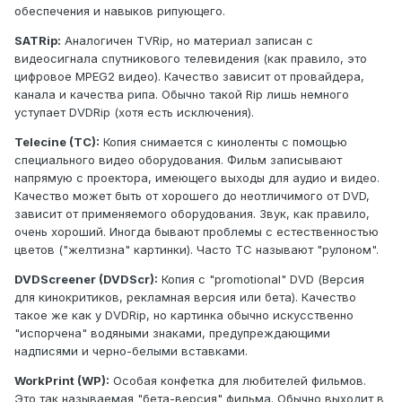
обеспечения и навыков рипующего.
SATRip:
Аналогичен TVRip, но материал записан с
видеосигнала спутникового телевидения (как правило, это
цифровое MPEG2 видео). Качество зависит от провайдера,
канала и качества рипа. Обычно такой Rip лишь немного
уступает DVDRip (хотя есть исключения).
Telecine (TC):
Копия снимается с киноленты c помощью
специального видео оборудования. Фильм записывают
напрямую с проектора, имеющего выходы для аудио и видео.
Качество может быть от хорошего до неотличимого от DVD,
зависит от применяемого оборудования. Звук, как правило,
очень хороший. Иногда бывают проблемы с естественностью
цветов ("желтизна" картинки). Часто ТС называют "рулоном".
DVDScreener (DVDScr):
Копия c "promotional" DVD (Версия
для кинокритиков, рекламная версия или бета). Качество
такое же как у DVDRip, но картинка обычно искусственно
"испорчена" водяными знаками, предупреждающими
надписями и черно-белыми вставками.
WorkPrint (WP):
Особая конфетка для любителей фильмов.
Это так называемая "бета-версия" фильма. Обычно выходит в