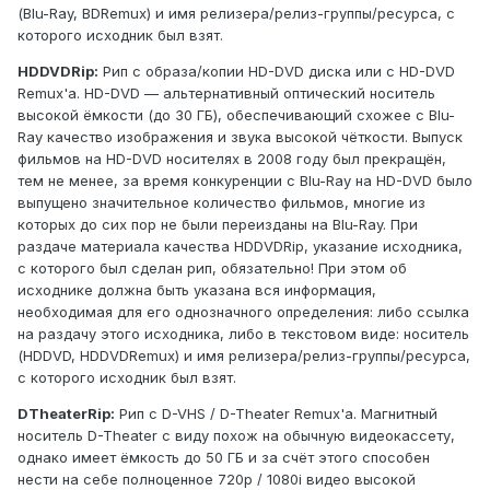
(Blu-Ray, BDRemux) и имя релизера/релиз-группы/ресурса, с
которого исходник был взят.
HDDVDRip:
Рип с образа/копии HD-DVD диска или с HD-DVD
Remux'а. HD-DVD — альтернативный оптический носитель
высокой ёмкости (до 30 ГБ), обеспечивающий схожее с Blu-
Ray качество изображения и звука высокой чёткости. Выпуск
фильмов на HD-DVD носителях в 2008 году был прекращён,
тем не менее, за время конкуренции с Blu-Ray на HD-DVD было
выпущено значительное количество фильмов, многие из
которых до сих пор не были переизданы на Blu-Ray. При
раздаче материала качества HDDVDRip, указание исходника,
с которого был сделан рип, обязательно! При этом об
исходнике должна быть указана вся информация,
необходимая для его однозначного определения: либо ссылка
на раздачу этого исходника, либо в текстовом виде: носитель
(HDDVD, HDDVDRemux) и имя релизера/релиз-группы/ресурса,
с которого исходник был взят.
DTheaterRip:
Рип с D-VHS / D-Theater Remux'а. Магнитный
носитель D-Theater с виду похож на обычную видеокассету,
однако имеет ёмкость до 50 ГБ и за счёт этого способен
нести на себе полноценное 720p / 1080i видео высокой