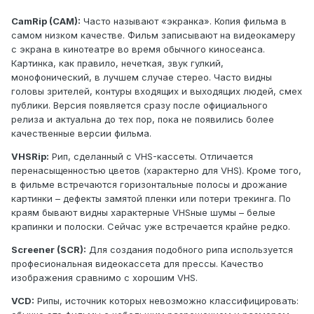
CamRip (CAM):
Часто называют «экранка». Копия фильма в
самом низком качестве. Фильм записывают на видеокамеру
с экрана в кинотеатре во время обычного киносеанса.
Картинка, как правило, нечеткая, звук гулкий,
монофонический, в лучшем случае стерео. Часто видны
головы зрителей, контуры входящих и выходящих людей, смех
публики. Версия появляется сразу после официального
релиза и актуальна до тех пор, пока не появились более
качественные версии фильма.
VHSRip:
Рип, сделанный с VHS-кассеты. Отличается
перенасыщенностью цветов (характерно для VHS). Кроме того,
в фильме встречаются горизонтальные полосы и дрожание
картинки – дефекты замятой пленки или потери трекинга. По
краям бывают видны характерные VHSные шумы – белые
крапинки и полоски. Сейчас уже встречается крайне редко.
Screener (SCR):
Для создания подобного рипа используется
професиональная видеокассета для прессы. Качество
изображения сравнимо с хорошим VHS.
VCD:
Рипы, источник которых невозможно классифицировать: