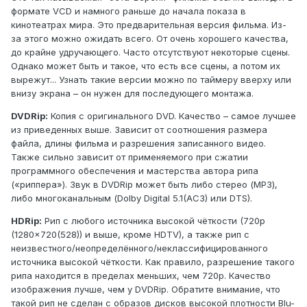
формате VCD и намного раньше до начала показа в
кинотеатрах мира. Это предварительная версия фильма. Из-
за этого можно ожидать всего. От очень хорошего качества,
до крайне удручающего. Часто отсутствуют некоторые сцены.
Однако может быть и такое, что есть все сцены, а потом их
вырежут... Узнать такие версии можно по таймеру вверху или
внизу экрана – он нужен для последующего монтажа.
DVDRip:
Копия с оригинального DVD. Качество – самое лучшее
из приведенных выше. Зависит от соотношения размера
файла, длины фильма и разрешения записанного видео.
Также сильно зависит от применяемого при сжатии
программного обеспечения и мастерства автора рипа
(«риппера»). Звук в DVDRip может быть либо стерео (MP3),
либо многоканальным (Dolby Digital 5.1(AC3) или DTS).
HDRip:
Рип с любого источника высокой чёткости (720p
(1280x720(528)) и выше, кроме HDTV), а также рип с
неизвестного/неопределённого/неклассифицированного
источника высокой чёткости. Как правило, разрешение такого
рипа находится в пределах меньших, чем 720p. Качество
изображения лучше, чем у DVDRip. Обратите внимание, что
такой рип не сделан с образов дисков высокой плотности Blu-