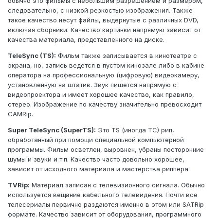
обычно это фильмы с небольшим разрешением и размером,
следовательно, с низкой резкостью изображения. Также
такое качество несут файлы, выдернутые с различных DVD,
включая сборники. Качество картинки напрямую зависит от
качества материала, представленного на диске.
TeleSync (TS):
Фильм также записывается в кинотеатре с
экрана, но, запись ведется в пустом кинозале либо в кабине
оператора на профессиональную (цифровую) видеокамеру,
установленную на штатив. Звук пишется напрямую с
видеопроектора и имеет хорошее качество, как правило,
стерео. Изображение по качеству значительно превосходит
CAMRip.
Super TeleSync (SuperTS):
Это TS (иногда TC) рип,
обработанный при помощи специальной компьютерной
программы. Фильм осветлен, выровнен, убраны посторонние
шумы и звуки и т.п. Качество часто довольно хорошее,
зависит от исходного материала и мастерства риппера.
TVRip:
Материал записан с телевизионного сигнала. Обычно
используется вещание кабельного телевидения. Почти все
телесериалы первично раздаются именно в этом или SATRip
формате. Качество зависит от оборудования, программного