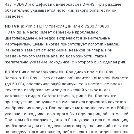
Ray, HDDVD и с цифровых видеокассет D-VHS. При раздаче
обязательно указывается источник такого рипа, если он
известен.
HDTVRip:
Рип с HDTV трансляции или с 720p / 1080p
HDTVRip'а. Часто имеет серьёзные проблемы с
цветопередачей, нередко встречаются значительные
«артефакты», шумы, иногда присутствует логотип канала.
Качество зависит от источника, навыков риппера. При
раздаче такого материала, по возможности, также
желательно указание исходника, с которого был сделан рип.
BDRip:
Рип с образа/копии Blu-Ray диска или с Blu-Ray
Remux'а. Blu-Ray — это оптический носитель высокой ёмкости
(до 50 ГБ), обеспечивающий наилучшее в настоящее время
качество изображения и звука высокой чёткости для
домашнего видео. Соответственно, рип с Blu-Ray так же
претендует на наилучшее из имеющихся вариантов качество
изображения и звука. При раздаче материала качества BDRip,
указание исходника, с которого был сделан рип, обязательно!
При этом об исходнике должна быть указана вся информация,
необходимая для его однозначного определения: либо ссылка
на раздачу этого исходника, либо в текстовом виде: носитель