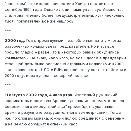
“расчетом”, что второе пришествие Христа состоится в
сентябре 1994 года. Однако люди, памятуя ляпсус Уизенента,
стали значительно более предусмотрительны, хотя несколько
тысяч покупателей все же нашлось.
***
2000 год.
Год с тремя нулями – излюбленная дата у многих
озабоченных концом света предсказателей. Но и тут все
прошло гладко – разве что в некоторых банках обнулились
компьютеры. Не знаю, как у кого, но вся Одесса в преддверии
страшной даты была расписана странными надписями: «2000
год – конец света, НЛО = ВИЙ, церковные купола – это Земля в
2000 году, верх купола – северный полюс».
***
11 августа 2002 года, 4 часа утра.
Известный румынский
прорицатель иеромонах Арсение доказывал всем, что “конец
современного мироустройства” произойдет в указанное
время в результате разрушительного землетрясения. Тогда
же, по словам монаха, южный полюс соединится с северным,
а на Землю обрушится огненный хаос.