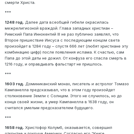
смерти Христа.
***
1248 год.
Далее дата всеобщей гибели окрасилась
межрелигиозной враждой. Глава западных христиан –
Римский Папа Иннокентий III не раз публично заявлял, что
Второе пришествие Иисуса с последующим концом света
произойдет в 1284 году – спустя 666 лет (любят христиане эту
комбинацию цифр) после появления ислама. К счастью, сам
Папа до этой даты не дожил. От конфуза его спасла смерть в
1216 году, и оправдывать фальстарт не пришлось.
***
1603 год.
Доминиканский монах, писатель и астролог Томазо
Кампанелла предсказывал, что в этом году произойдет
столкновение Земли с Солнцем. Этого не случилось, но до
конца своей жизни, а умер Кампанелла в 1638 году, он
считался умелым предсказателем будущего.
***
1658 год.
Христофор Колумб, оказывается, совершил
открытие и покруче Америки. Согласно его “Книге