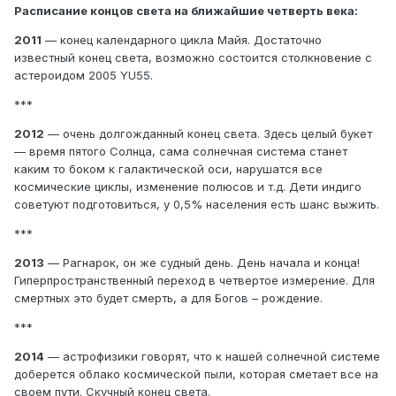
Расписание концов света на ближайшие четверть века:
2011
— конец календарного цикла Майя. Достаточно
известный конец света, возможно состоится столкновение с
астероидом 2005 YU55.
***
2012
— очень долгожданный конец света. Здесь целый букет
— время пятого Солнца, сама солнечная система станет
каким то боком к галактической оси, нарушатся все
космические циклы, изменение полюсов и т.д. Дети индиго
советуют подготовиться, у 0,5% населения есть шанс выжить.
***
2013
— Рагнарок, он же судный день. День начала и конца!
Гиперпространственный переход в четвертое измерение. Для
смертных это будет смерть, а для Богов – рождение.
***
2014
— астрофизики говорят, что к нашей солнечной системе
доберется облако космической пыли, которая сметает все на
своем пути. Скучный конец света.