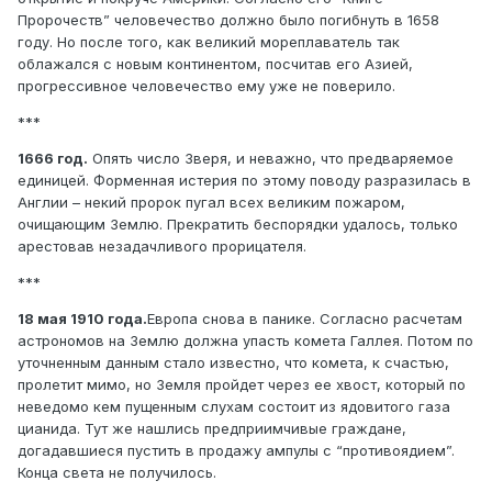
Пророчеств” человечество должно было погибнуть в 1658
году. Но после того, как великий мореплаватель так
облажался с новым континентом, посчитав его Азией,
прогрессивное человечество ему уже не поверило.
***
1666 год.
Опять число Зверя, и неважно, что предваряемое
единицей. Форменная истерия по этому поводу разразилась в
Англии – некий пророк пугал всех великим пожаром,
очищающим Землю. Прекратить беспорядки удалось, только
арестовав незадачливого прорицателя.
***
18 мая 1910 года.
Европа снова в панике. Согласно расчетам
астрономов на Землю должна упасть комета Галлея. Потом по
уточненным данным стало известно, что комета, к счастью,
пролетит мимо, но Земля пройдет через ее хвост, который по
неведомо кем пущенным слухам состоит из ядовитого газа
цианида. Тут же нашлись предприимчивые граждане,
догадавшиеся пустить в продажу ампулы с “противоядием”.
Конца света не получилось.