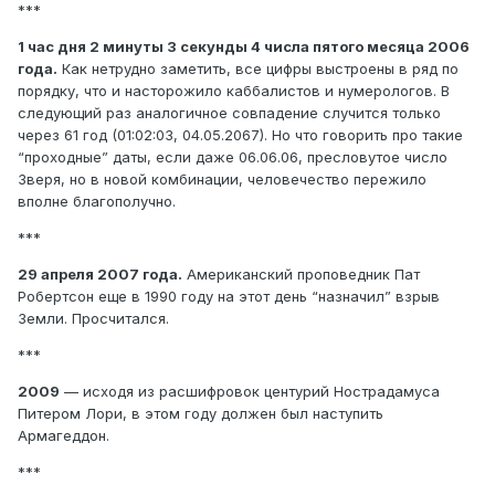
***
1 час дня 2 минуты 3 секунды 4 числа пятого месяца 2006
года.
Как нетрудно заметить, все цифры выстроены в ряд по
порядку, что и насторожило каббалистов и нумерологов. В
следующий раз аналогичное совпадение случится только
через 61 год (01:02:03, 04.05.2067). Но что говорить про такие
“проходные” даты, если даже 06.06.06, пресловутое число
Зверя, но в новой комбинации, человечество пережило
вполне благополучно.
***
29 апреля 2007 года.
Американский проповедник Пат
Робертсон еще в 1990 году на этот день “назначил” взрыв
Земли. Просчитался.
***
2009
— исходя из расшифровок центурий Нострадамуса
Питером Лори, в этом году должен был наступить
Армагеддон.
***