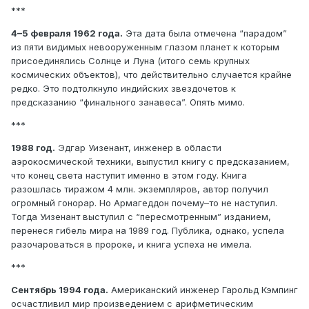
***
4–5 февраля 1962 года.
Эта дата была отмечена “парадом”
из пяти видимых невооруженным глазом планет к которым
присоединялись Солнце и Луна (итого семь крупных
космических объектов), что действительно случается крайне
редко. Это подтолкнуло индийских звездочетов к
предсказанию “финального занавеса”. Опять мимо.
***
1988 год.
Эдгар Уизенант, инженер в области
аэрокосмической техники, выпустил книгу с предсказанием,
что конец света наступит именно в этом году. Книга
разошлась тиражом 4 млн. экземпляров, автор получил
огромный гонорар. Но Армагеддон почему–то не наступил.
Тогда Уизенант выступил с “пересмотренным” изданием,
перенеся гибель мира на 1989 год. Публика, однако, успела
разочароваться в пророке, и книга успеха не имела.
***
Сентябрь 1994 года.
Американский инженер Гарольд Кэмпинг
осчастливил мир произведением с арифметическим