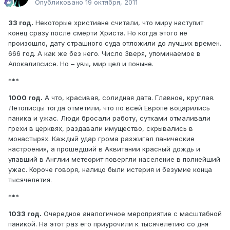
Опубликовано
19 октября, 2011
33 год.
Некоторые христиане считали, что миру наступит
конец сразу после смерти Христа. Но когда этого не
произошло, дату страшного суда отложили до лучших времен.
666 год. А как же без него. Число Зверя, упоминаемое в
Апокалипсисе. Но – увы, мир цел и поныне.
***
1000 год.
А что, красивая, солидная дата. Главное, круглая.
Летописцы тогда отметили, что по всей Европе воцарились
паника и ужас. Люди бросали работу, сутками отмаливали
грехи в церквях, раздавали имущество, скрывались в
монастырях. Каждый удар грома разжигал панические
настроения, а прошедший в Аквитании красный дождь и
упавший в Англии метеорит повергли население в полнейший
ужас. Короче говоря, налицо были истерия и безумие конца
тысячелетия.
***
1033 год.
Очередное аналогичное мероприятие с масштабной
паникой. На этот раз его приурочили к тысячелетию со дня