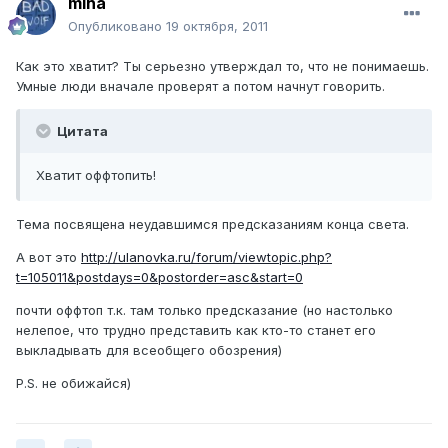
miha
Опубликовано
19 октября, 2011
Как это хватит? Ты серьезно утверждал то, что не понимаешь.
Умные люди вначале проверят а потом начнут говорить.
Цитата
Хватит оффтопить!
Тема посвящена неудавшимся предсказаниям конца света.
А вот это
http://ulanovka.ru/forum/viewtopic.php?
t=105011&postdays=0&postorder=asc&start=0
почти оффтоп т.к. там только предсказание (но настолько
нелепое, что трудно представить как кто-то станет его
выкладывать для всеобщего обозрения)
P.S. не обижайся)