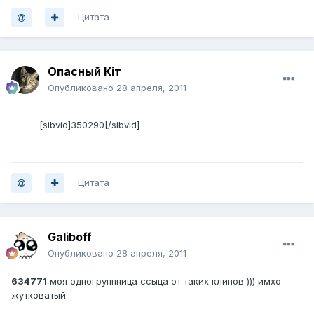
Цитата
Опасный Кiт
Опубликовано
28 апреля, 2011
[sibvid]350290[/sibvid]
Цитата
Galiboff
Опубликовано
28 апреля, 2011
634771
моя одногруппница ссыца от таких клипов ))) имхо
жутковатый