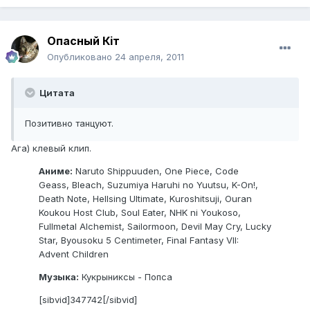
Опасный Кiт
Опубликовано
24 апреля, 2011
Цитата
Позитивно танцуют.
Ага) клевый клип.
Аниме:
Naruto Shippuuden, One Piece, Code
Geass, Bleach, Suzumiya Haruhi no Yuutsu, K-On!,
Death Note, Hellsing Ultimate, Kuroshitsuji, Ouran
Koukou Host Club, Soul Eater, NHK ni Youkoso,
Fullmetal Alchemist, Sailormoon, Devil May Cry, Lucky
Star, Byousoku 5 Centimeter, Final Fantasy VII:
Advent Children
Музыка:
Кукрыниксы - Попса
[sibvid]347742[/sibvid]