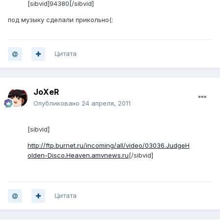
[sibvid]94380[/sibvid]
под музыку сделали прикольно(:
Цитата
JoXeR
Опубликовано
24 апреля, 2011
[sibvid]
http://ftp.burnet.ru/incoming/all/video/03036.JudgeH
olden-Disco.Heaven.amvnews.ru
[/sibvid]
Цитата