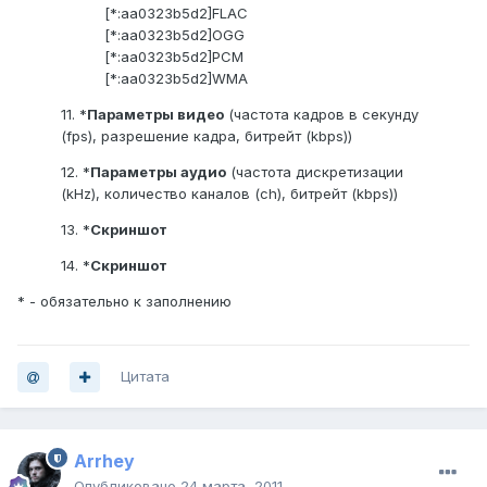
[*:aa0323b5d2]FLAC
[*:aa0323b5d2]OGG
[*:aa0323b5d2]PCM
[*:aa0323b5d2]WMA
11. *
Параметры видео
(частота кадров в секунду
(fps), разрешение кадра, битрейт (kbps))
12. *
Параметры аудио
(частота дискретизации
(kHz), количество каналов (ch), битрейт (kbps))
13. *
Скриншот
14. *
Скриншот
* - обязательно к заполнению
Цитата
Arrhey
Опубликовано
24 марта, 2011