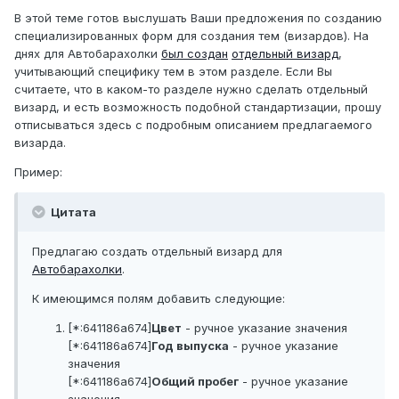
В этой теме готов выслушать Ваши предложения по созданию
специализированных форм для создания тем (визардов). На
днях для Автобарахолки
был создан
отдельный визард
,
учитывающий специфику тем в этом разделе. Если Вы
считаете, что в каком-то разделе нужно сделать отдельный
визард, и есть возможность подобной стандартизации, прошу
отписываться здесь с подробным описанием предлагаемого
визарда.
Пример:
Цитата
Предлагаю создать отдельный визард для
Автобарахолки
.
К имеющимся полям добавить следующие:
[*:641186a674]
Цвет
- ручное указание значения
[*:641186a674]
Год выпуска
- ручное указание
значения
[*:641186a674]
Общий пробег
- ручное указание