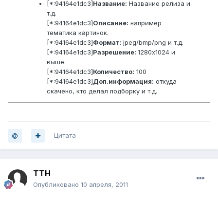
[*:94164e1dc3]
Название:
Название релиза и
т.д.
[*:94164e1dc3]
Описание:
например
тематика картинок.
[*:94164e1dc3]
Формат:
jpeg/bmp/png и т.д.
[*:94164e1dc3]
Разрешение:
1280x1024 и
выше.
[*:94164e1dc3]
Количество:
100
[*:94164e1dc3]
Доп.информация:
откуда
скачено, кто делал подборку и т.д.
Цитата
TTH
Опубликовано
10 апреля, 2011