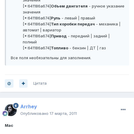
значения
[*:641186a674]
Объем двигателя
- ручное указание
значения
[*:641186a674]
Руль
- левый | правый
[*:641186a674]
Тип коробки передач
- механика |
автомат | вариатор
[*:641186a674]
Привод
- передний | задний |
полный
[*:641186a674]
Топливо
- бензин | ДТ | газ
Все поля необязательны для заполнения.
Цитата
Arrhey
Опубликовано
17 марта, 2011
Mac