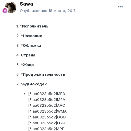
Sawa
Опубликовано
18 марта, 2011
1. *
Исполнитель
2. *
Название
3. *
Обложка
4.
Страна
5. *
Жанр
6. *
Продолжительность
7. *
Аудиокодек
[*:aa0323b5d2]MP3
[*:aa0323b5d2]M4A
[*:aa0323b5d2]AAC
[*:aa0323b5d2]WMA
[*:aa0323b5d2]OGG
[*:aa0323b5d2]FLAC
[*:aa0323b5d2]APE