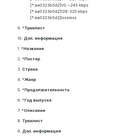
[*:aa0323b5d2]V0 ~245 kbps
[*:aa0323b5d2]128-320 kbps
[*:aa0323b5d2]lossless
9. *
Треклист
10.
Доп. информация
1. *
Название
2. *
Постер
3.
Страна
4. *
Жанр
5. *
Продолжительность
6. *
Год выпуска
7. *
Описание
8.
Треклист
9.
Доп. информация