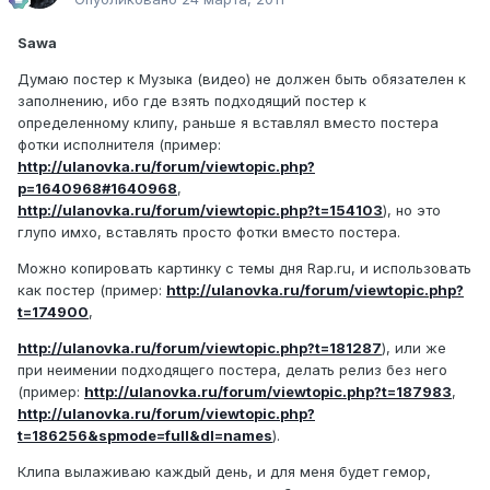
Sawa
Думаю постер к Музыка (видео) не должен быть обязателен к
заполнению, ибо где взять подходящий постер к
определенному клипу, раньше я вставлял вместо постера
фотки исполнителя (пример:
http://ulanovka.ru/forum/viewtopic.php?
p=1640968#1640968
,
http://ulanovka.ru/forum/viewtopic.php?t=154103
), но это
глупо имхо, вставлять просто фотки вместо постера.
Можно копировать картинку с темы дня Rap.ru, и использовать
как постер (пример:
http://ulanovka.ru/forum/viewtopic.php?
t=174900
,
http://ulanovka.ru/forum/viewtopic.php?t=181287
), или же
при неимении подходящего постера, делать релиз без него
(пример:
http://ulanovka.ru/forum/viewtopic.php?t=187983
,
http://ulanovka.ru/forum/viewtopic.php?
t=186256&spmode=full&dl=names
).
Клипа вылаживаю каждый день, и для меня будет гемор,