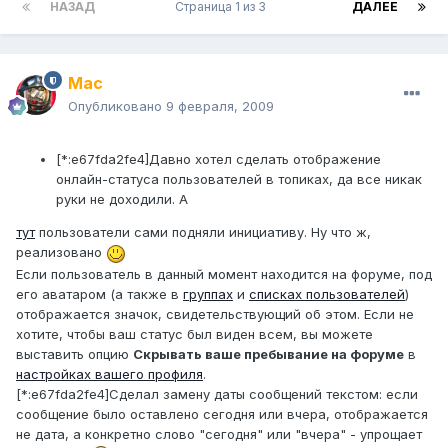
НАЗАД
Страница 1 из 3
ДАЛЕЕ
Mac
Опубликовано
9 февраля, 2009
[*:e67fda2fe4]Давно хотел сделать отображение
онлайн-статуса пользователей в топиках, да все никак
руки не доходили. А
тут
пользователи сами подняли инициативу. Ну что ж,
реализовано
Если пользователь в данный момент находится на форуме, под
его аватаром (а также в
группах
и
списках пользователей
)
отображается значок, свидетельствующий об этом. Если не
хотите, чтобы ваш статус был виден всем, вы можете
выставить опцию
Скрывать ваше пребывание на форуме
в
настройках вашего профиля
.
[*:e67fda2fe4]Сделал замену даты сообщений текстом: если
сообщение было оставлено сегодня или вчера, отображается
не дата, а конкретно слово "сегодня" или "вчера" - упрощает