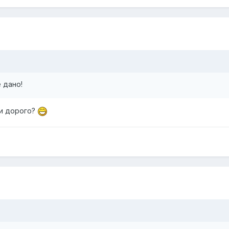
е дано!
 и дорого?