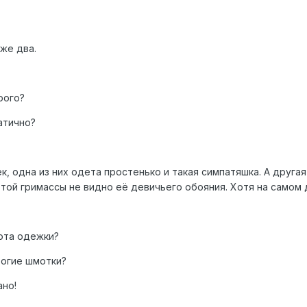
аже два.
рого?
атично?
, одна из них одета простенько и такая симпатяшка. А другая
этой гримассы не видно её девичьего обояния. Хотя на самом 
ота одежки?
рогие шмотки?
ано!