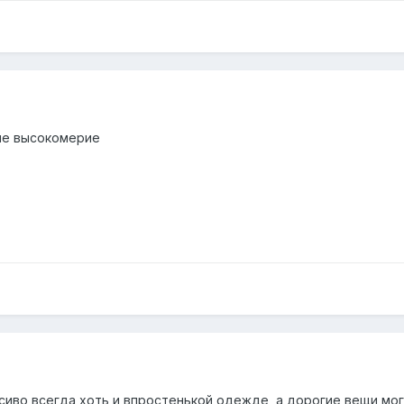
 не высокомерие
сиво всегда хоть и впростенькой одежде, а дорогие вещи мог