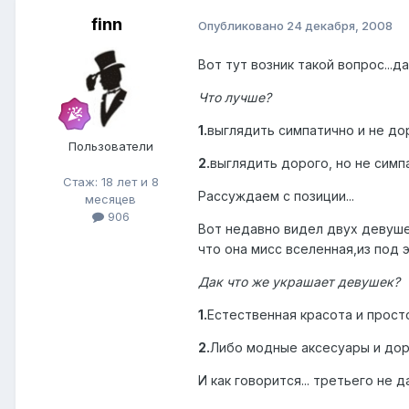
finn
Опубликовано
24 декабря, 2008
Вот тут возник такой вопрос...д
Что лучше?
1.
выглядить симпатично и не до
Пользователи
2.
выглядить дорого, но не симп
Стаж: 18 лет и 8
Рассуждаем с позиции...
месяцев
906
Вот недавно видел двух девушек
что она мисс вселенная,из под 
Дак что же украшает девушек?
1.
Естественная красота и прост
2.
Либо модные аксесуары и до
И как говорится... третьего не д