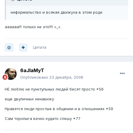
ниформальство и всякая движуха в этом роде
аааааа!!! только не это!!!! >_<
Цитата
6aJIaMyT
Опубликовано
23 декабря, 2008
НЕ люблю не пунктульных людей бесят просто *56
еще двуличных ненавижу
Нравятся люди простые в общении и в отношениях *59
Сам торопыга вечно кудато спешу *77