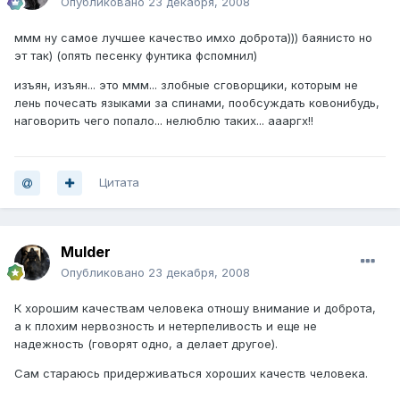
Опубликовано
23 декабря, 2008
ммм ну самое лучшее качество имхо доброта))) баянисто но
эт так) (опять песенку фунтика фспомнил)
изъян, изъян... это ммм... злобные сговорщики, которым не
лень почесать языками за спинами, пообсуждать ковонибудь,
наговорить чего попало... нелюблю таких... аааргх!!
Цитата
Mulder
Опубликовано
23 декабря, 2008
К хорошим качествам человека отношу внимание и доброта,
а к плохим нервозность и нетерпеливость и еще не
надежность (говорят одно, а делает другое).
Сам стараюсь придерживаться хороших качеств человека.