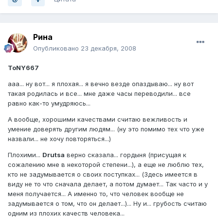
Рина
Опубликовано
23 декабря, 2008
ToNY667
ааа... ну вот... я плохая... я вечно везде опаздываю... ну вот
такая родилась и все... мне даже часы переводили... все
равно как-то умудряюсь...
А вообще, хорошими качествами считаю вежливость и
умение доверять другим людям... (ну это помимо тех что уже
назвали... не хочу повторяться...)
Плохими...
Drutsa
верно сказала... гордыня (присущая к
сожалению мне в некоторой степени...), а еще не люблю тех,
кто не задумывается о своих поступках... (Здесь имеется в
виду не то что сначала делает, а потом думает... Так часто и у
меня получается... А именно то, что человек вообще не
задумывается о том, что он делает...)... Ну и... грубость считаю
одним из плохих качеств человека...