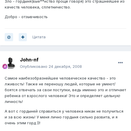
Зло - гордыня(вые**нство проще говоря) это страшнейшее из
качеств человека, сплетничество.
Добро - отзывчивость
Цитата
John-nf
Опубликовано
24 декабря, 2008
Самое наибезобразнейшее человеческое качество - это
лживость! Также не переношу людей, которые не умеют/
боятся отвечать за свои поступки, ведь именно это и отличает
ребенка от взрослого человека! Это и определяет
цельную
личность!
А вот с гордыней справиться у человека никак не получиться
и за всю жизнь! У меня лично гордыня сильно развита, и я
очень этим горд ))!