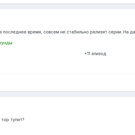
 в последнее время, совсем не стабильно релизят серии. На да
кунды:
+11 эпизод
 тор тупит?