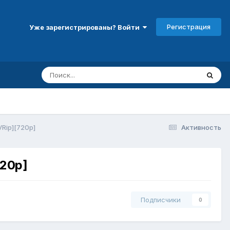
Регистрация
Уже зарегистрированы? Войти
VRip][720p]
Активность
720p]
Подписчики
0