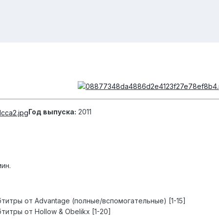
Год выпуска:
2011
ин.
титры от Advantage (полные/вспомогательные) [1-15]
итры от Hollow & Obelikx [1-20]