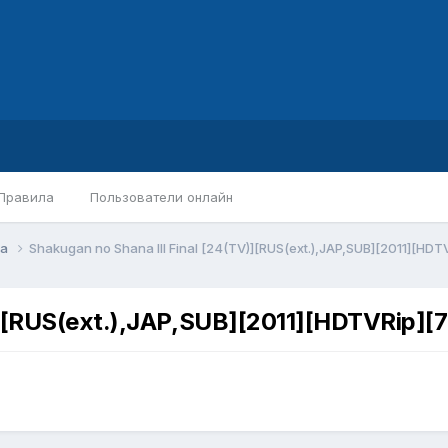
Правила
Пользователи онлайн
ра
Shakugan no Shana III Final [24(TV)][RUS(ext.),JAP,SUB][2011][HDT
)][RUS(ext.),JAP,SUB][2011][HDTVRip][