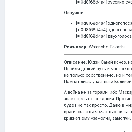
[*:0d8168d4a4]русские суб
Озвучка:
[*:0d8168d4a4]одноголосая 
[*:0d8168d4a4]одноголосая
[*:0d8168d4a4]двухголосая 
Режиссер:
Watanabe Takashi
Описание:
Юдзи Сакай исчез, н
Пройдя долгий путь и многое по
не только собственную, но и те
Помнят лишь участники Великой 
А война не за горами, ибо Маск
знает цель ее создания. Проти
будет не так просто. Даже в ми
враги оказаться «частью силы т
крикнет ему «замолчи, замолчи,