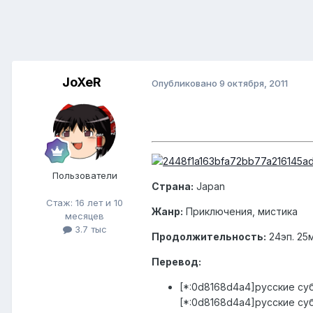
JoXeR
Опубликовано
9 октября, 2011
Пользователи
Страна:
Japan
Стаж: 16 лет и 10
Жанр:
Приключения, мистика
месяцев
3.7 тыс
Продолжительность:
24эп. 25м
Перевод:
[*:0d8168d4a4]русские суб
[*:0d8168d4a4]русские субт