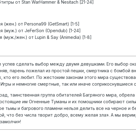
титры от Stan WarHammer & Nesitach [21-24]
(жен.) от Persona99 (GetSmart) [1-5]
 (муж.) от JeFerSon (Opendub) [1-24]
(муж./жен.) от Lupin & Say (Animedia) [1-8]
е успев сделать выбор между двумя девушками. Его выбор ок
няв, парень пожелал из простой пешки, смертника с бомбой вн
х, кто его любит. По жестоким законам этого мира существов
Игры и немногие смертные, так или иначе соприкоснувшиеся с 
арад, таинственная группа обитателей Багряного мира, обрел
востоящие им Огненные Туманы и их помощники собирают силы 
ре тьмы и багрового пламени нельзя делить все на черное и 
ой, что без числа творит добро, всему желая зла». А мы вери
 замолчи»!