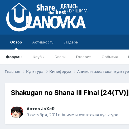
Обзор
Активность
Лидеры
Форумы
Клубы
Блоги
Галерея
События
Главная
Культура
Кинофорум
Аниме и азиатская культу
Shakugan no Shana III Final [24(TV
Автор
JoXeR
9 октября, 2011
в
Аниме и азиатская культура