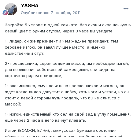
YASHA
Опубликовано
7 октября, 2011
Закройте 5 челове в одной комнате, без окон и окрашенную в
серый цвет с одним стулом, через 3 часа вы увидете:
1- лидер, он же президент и чем жаднее президент, тем
херовее изгою, он занял лучшее место, а именно
единственный стул;
2- преспешника, серая ведомая масса, им необходим изгой,
для повышения собственной самооценки, они сидят на
корточках рядом с лидером;
1- опозиционер, ему плевать на преспешников и изгоев, он
ждет когда лидер допустит ошибку, хоть ноги и устали, но он
стоит с левой стороны чуть поодаль, что бы не слиться с
массой;
1- изгой, единственный кто сел на свой зад в углу помещения,
еще через 2 часа в него начнут плевать.
Изгои (БОМЖИ, БИЧи), лакмусовая бумажка состояния
общества и чем ненасытней верхи, тем более плодовитей