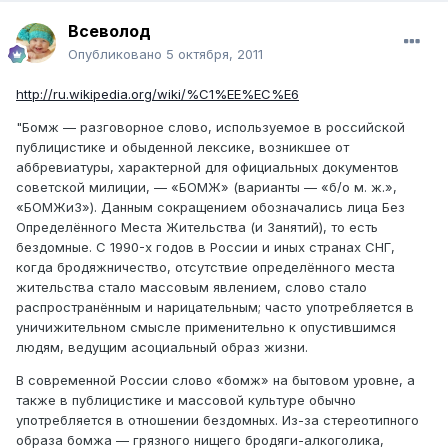
Всеволод
Опубликовано
5 октября, 2011
http://ru.wikipedia.org/wiki/%C1%EE%EC%E6
"Бомж — разговорное слово, используемое в российской
публицистике и обыденной лексике, возникшее от
аббревиатуры, характерной для официальных документов
советской милиции, — «БОМЖ» (варианты — «б/о м. ж.»,
«БОМЖиЗ»). Данным сокращением обозначались лица Без
Определённого Места Жительства (и Занятий), то есть
бездомные. С 1990-х годов в России и иных странах СНГ,
когда бродяжничество, отсутствие определённого места
жительства стало массовым явлением, слово стало
распространённым и нарицательным; часто употребляется в
уничижительном смысле применительно к опустившимся
людям, ведущим асоциальный образ жизни.
В современной России слово «бомж» на бытовом уровне, а
также в публицистике и массовой культуре обычно
употребляется в отношении бездомных. Из-за стереотипного
образа бомжа — грязного нищего бродяги-алкоголика,