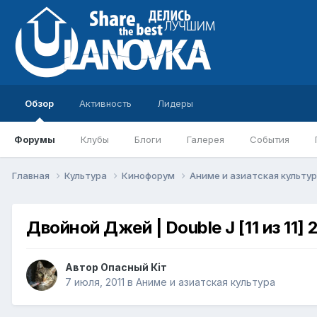
Обзор
Активность
Лидеры
Форумы
Клубы
Блоги
Галерея
События
Главная
Культура
Кинофорум
Аниме и азиатская культу
Двойной Джей | Double J [11 из 11] 
Автор
Опасный Кiт
7 июля, 2011
в
Аниме и азиатская культура