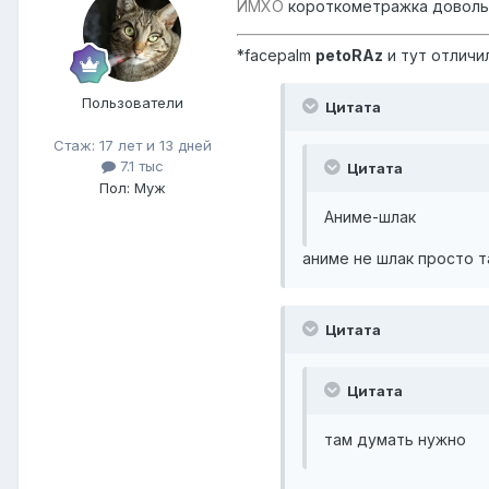
ИМХО
короткометражка довольн
*facepalm
petoRAz
и тут отличи
Пользователи
Цитата
Стаж: 17 лет и 13 дней
7.1 тыс
Цитата
Пол: Муж
Аниме-шлак
аниме не шлак просто т
Цитата
Цитата
там думать нужно