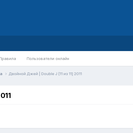
Правила
Пользователи онлайн
ра
Двойной Джей | Double J [11 из 11] 2011
2011