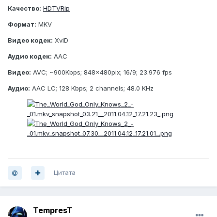
Качество:
HDTVRip
Формат:
MKV
Видео кодек:
XviD
Аудио кодек:
AAC
Видео:
AVC; ~900Kbps; 848x480pix; 16/9; 23.976 fps
Аудио:
AAC LC; 128 Kbps; 2 channels; 48.0 KHz
Цитата
TempresT