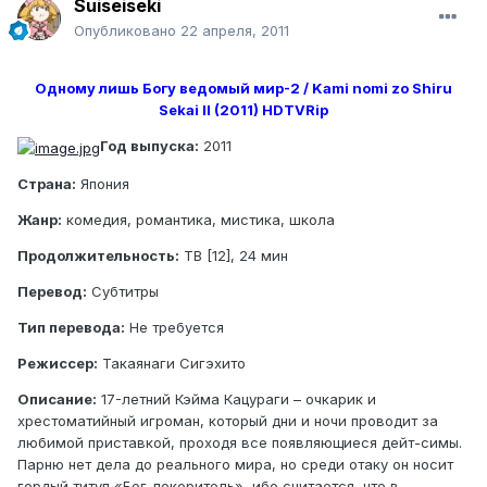
Suiseiseki
Опубликовано
22 апреля, 2011
Одному лишь Богу ведомый мир-2 / Kami nomi zo Shiru
Sekai II (2011) HDTVRip
Год выпуска:
2011
Страна:
Япония
Жанр:
комедия, романтика, мистика, школа
Продолжительность:
ТВ [12], 24 мин
Перевод:
Субтитры
Тип перевода:
Не требуется
Режиссер:
Такаянаги Сигэхито
Описание:
17-летний Кэйма Кацураги – очкарик и
хрестоматийный игроман, который дни и ночи проводит за
любимой приставкой, проходя все появляющиеся дейт-симы.
Парню нет дела до реального мира, но среди отаку он носит
гордый титул «Бог-покоритель», ибо считается, что в