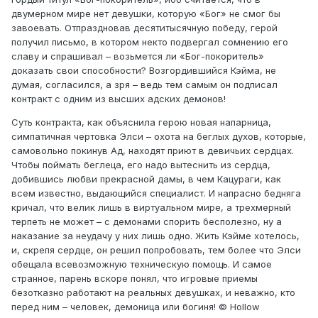
двумерном мире нет девушки, которую «Бог» не смог бы
завоевать. Отпраздновав десятитысячную победу, герой
получил письмо, в котором некто подвергал сомнению его
славу и спрашивал – возьмется ли «Бог-покоритель»
доказать свои способности? Возгордившийся Кэйма, не
думая, согласился, а зря – ведь тем самым он подписал
контракт с одним из высших адских демонов!
Суть контракта, как объяснила герою новая напарница,
симпатичная чертовка Элси – охота на беглых духов, которые,
самовольно покинув Ад, находят приют в девичьих сердцах.
Чтобы поймать беглеца, его надо вытеснить из сердца,
добившись любви прекрасной дамы, в чем Кацураги, как
всем известно, выдающийся специалист. И напрасно бедняга
кричал, что велик лишь в виртуальном мире, а трехмерный
терпеть не может – с демонами спорить бесполезно, ну а
наказание за неудачу у них лишь одно. Жить Кэйме хотелось,
и, скрепя сердце, он решил попробовать, тем более что Элси
обещала всевозможную техническую помощь. И самое
странное, парень вскоре понял, что игровые приемы
безотказно работают на реальных девушках, и неважно, кто
перед ним – человек, демоница или богиня! © Hollow