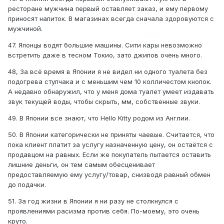
ресторане мужчина первый оставляет заказ, и ему первому
приносят напиток. В магазинах всегда сначала здоровуются с
мужчиной.
47. Японцы водят большие машины. Сити кары невозможно
встретить даже в тесном Токио, зато джипов очень много.
48, За всё время в Японии я не видел ни одного туалета без
подогрева стулчака и с меньшим чем 10 колличестом кнопок.
А недавно обнаружил, что у меня дома туалет умеет издавать
звук текущей воды, чтобы скрыть, мм, собственные звуки.
49. В Японии все знают, что Hello Kitty родом из Англии.
50. В Японии категорически не приняты чаевые. Считается, что
пока клиент платит за услугу назначенную цену, он остаётся с
продавцом на равных. Если же покупатель пытается оставить
лишние деньги, он тем самым обесценивает
предоставляемую ему услугу/товар, снизводя равный обмен
до подачки.
51. За год жизни в Японии я ни разу не столкнулся с
проявлениями расизма против себя. По-моему, это очень
круто.