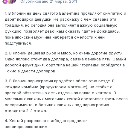
Опубликовано
21 марта, 2011
1. В Японии на день святого Валентина проявляют симпатию и
дарят подарки девушки. Не расскажу с чем связана эта
традиция, но сегодня она выполняет важную социальную
функцию: позволяет девочкам сказать “да” не дожидаясь,
пока японский мужчина наберётся смелости к ней
подступиться.
2. В Японии дешёвая рыба и мясо, но очень дорогие фрукты.
Одно яблоко стоит два доллара, связка бананов пять. Самый
дорогой фрукт дыня, сорт типа нашей “торпеды” обойдётся в
Токио в двести долларов.
3. В Японии порнография продаётся абсолютно везде. В
каждом комбини (продуктовом магазине), на стойке с
прессой обязательно есть отдельная полка с хентаем. В
маленьких книжных магазинах хентай составляет треть всего
ассортимента, в больших книжных под порнографию
отводится 2-3 этажа.
4. Хентай разрешено свободно продавать
несовершеннолетним.