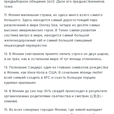
предвыборное обещание (sic!). Двое его предшественников
тоже.
11. Япония маленькая страна, но здесь много всего самого
большого. Здесь находится самый дорогостоящий парк
развлечений в мире Disney Sea, четыре из десяти самых
высоких американских горок. В Токио самая развитая
система метро в мире, находится самый большой
железнодорожный хаб и самый большой смешаный
пешеходный перекрёсток.
12. В Японии снеговиков принято лепить строго из двух шаров,
а не трёх, как в остальном мире. И тут японцы отличились.
13. Полковник Сандерс один из главных символов рождества
в Японии, как Кока-Кола в США. В сочельник японцы любят
всей семьёй сходить в KFC и съесть большую порцию
куриных крылышек.
14. В Японии до сих пор 30% свадеб происходит в результате
организованых родителями сватовства и смотрин お見合い
(омиаи).
15. Во всех северных городах Японии, где зимой выпадает