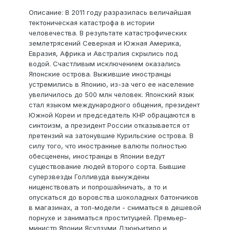
Описание: В 2011 году разразилась величайшая
тектоническая катастрофа в истории
человечества. В результате катастрофических
землетрясений Северная и Южная Америка,
Евразия, Африка и Австралия скрылись под
водой. Счастливым исключением оказались
Японские острова. Выжившие иностранцы
устремились в Японию, из-за чего ее население
увеличилось до 500 млн человек. Японский язык
стал языком международного общения, президент
Южной Кореи и председатель КНР обращаются в
синтоизм, а президент России отказывается от
претензий на затонувшие Курильские острова. В
силу того, что иностранные валюты полностью
обесценены, иностранцы в Японии ведут
существование людей второго сорта. Бывшие
суперзвезды Голливуда вынуждены
нищенствовать и попрошайничать, а то и
опускаться до воровства шоколадных батончиков
в магазинах, а топ-модели - сниматься в дешевой
порнухе и заниматься проституцией. Премьер-
министр Японии Ясудзуми Дзюнъитиро и