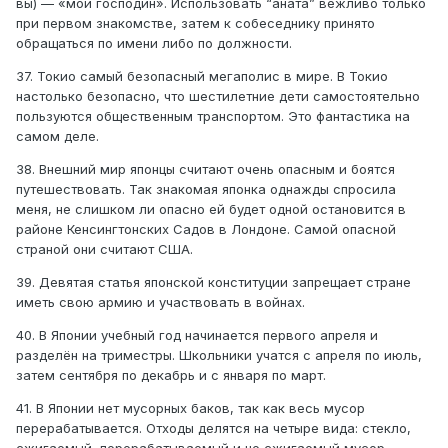
вы) — «мой господин». Использовать “аната” вежливо только
при первом знакомстве, затем к собеседнику принято
обращаться по имени либо по должности.
37. Токио самый безопасный мегаполис в мире. В Токио
настолько безопасно, что шестилетние дети самостоятельно
пользуются общественным транспортом. Это фантастика на
самом деле.
38. Внешний мир японцы считают очень опасным и боятся
путешествовать. Так знакомая японка однажды спросила
меня, не слишком ли опасно ей будет одной остановится в
районе Кенсингтонских Садов в Лондоне. Самой опасной
страной они считают США.
39. Девятая статья японской конституции запрещает стране
иметь свою армию и участвовать в войнах.
40. В Японии учебный год начинается первого апреля и
разделён на триместры. Школьники учатся с апреля по июль,
затем сентября по декабрь и с января по март.
41. В Японии нет мусорных баков, так как весь мусор
перерабатывается. Отходы делятся на четыре вида: стекло,