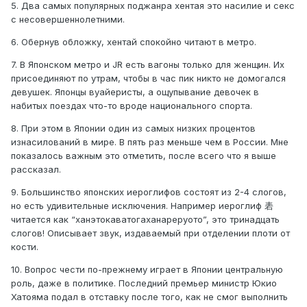
5. Два самых популярных поджанра хентая это насилие и секс
с несовершеннолетними.
6. Обернув обложку, хентай спокойно читают в метро.
7. В Японском метро и JR есть вагоны только для женщин. Их
присоединяют по утрам, чтобы в час пик никто не домогался
девушек. Японцы вуайеристы, а ощупывание девочек в
набитых поездах что-то вроде национального спорта.
8. При этом в Японии один из самых низких процентов
изнасилований в мире. В пять раз меньше чем в России. Мне
показалось важным это отметить, после всего что я выше
рассказал.
9. Большинство японских иероглифов состоят из 2-4 слогов,
но есть удивительные исключения. Например иероглиф 砉
читается как “ханэтокаватогаханареруото”, это тринадцать
слогов! Описывает звук, издаваемый при отделении плоти от
кости.
10. Вопрос чести по-прежнему играет в Японии центральную
роль, даже в политике. Последний премьер министр Юкио
Хатояма подал в отставку после того, как не смог выполнить