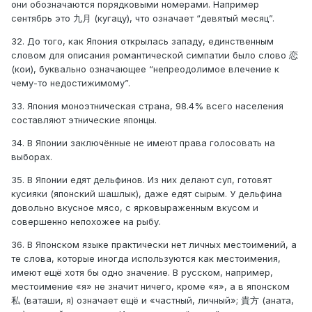
они обозначаются порядковыми номерами. Например
сентябрь это 九月 (кугацу), что означает “девятый месяц”.
32. До того, как Япония открылась западу, единственным
словом для описания романтической симпатии было слово 恋
(кои), буквально означающее “непреодолимое влечение к
чему-то недостижимому”.
33. Япония моноэтническая страна, 98.4% всего населения
составляют этнические японцы.
34. В Японии заключённые не имеют права голосовать на
выборах.
35. В Японии едят дельфинов. Из них делают суп, готовят
кусияки (японский шашлык), даже едят сырым. У дельфина
довольно вкусное мясо, с ярковыраженным вкусом и
совершенно непохожее на рыбу.
36. В Японском языке практически нет личных местоимений, а
те слова, которые иногда используются как местоимения,
имеют ещё хотя бы одно значение. В русском, например,
местоимение «я» не значит ничего, кроме «я», а в японском
私 (ваташи, я) означает ещё и «частный, личный»; 貴方 (аната,