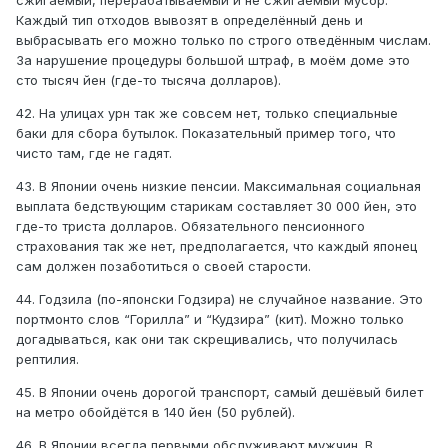
сжигаемый, перерабатываемый и не сжигаемый мусор.
Каждый тип отходов вывозят в определённый день и
выбрасывать его можно только по строго отведённым числам.
За нарушение процедуры большой штраф, в моём доме это
сто тысяч йен (где-то тысяча долларов).
42. На улицах урн так же совсем нет, только специальные
баки для сбора бутылок. Показательный пример того, что
чисто там, где не гадят.
43. В Японии очень низкие пенсии. Максимальная социальная
выплата бедствующим старикам составляет 30 000 йен, это
где-то триста долларов. Обязательного пенсионного
страхования так же нет, предполагается, что каждый японец
сам должен позаботиться о своей старости.
44. Годзила (по-японски Годзира) не случайное название. Это
портмонто слов “Горилла” и “Кудзира” (кит). Можно только
догадываться, как они так скрещивались, что получилась
рептилия.
45. В Японии очень дорогой транспорт, самый дешёвый билет
на метро обойдётся в 140 йен (50 рублей).
46. В Японии всегда первыми обслуживают мужчин. В