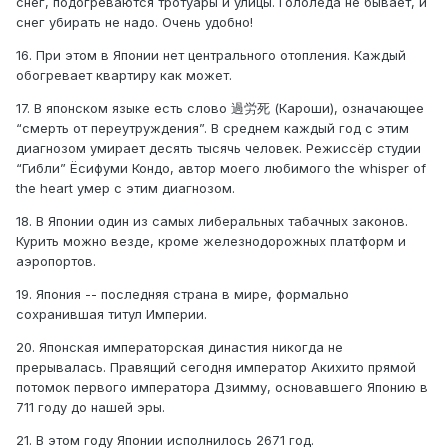
снег, подогреваются тротуары и улицы. Гололёда не бывает, и
снег убирать не надо. Очень удобно!
16. При этом в Японии нет центрального отопления. Каждый
обогревает квартиру как может.
17. В японском языке есть слово 過労死 (Кароши), означающее
“смерть от переутруждения”. В среднем каждый год с этим
диагнозом умирает десять тысячь человек. Режиссёр студии
“Гибли” Ёсифуми Кондо, автор моего любимого the whisper of
the heart умер с этим диагнозом.
18. В Японии один из самых либеральных табачных законов.
Курить можно везде, кроме железнодорожных платформ и
аэропортов.
19. Япония -- последняя страна в мире, формально
сохранившая титул Империи.
20. Японская императорская династия никогда не
прерывалась. Правящий сегодня император Акихито прямой
потомок первого императора Дзимму, основавшего Японию в
711 году до нашей эры.
21. В этом году Японии исполнилось 2671 год.