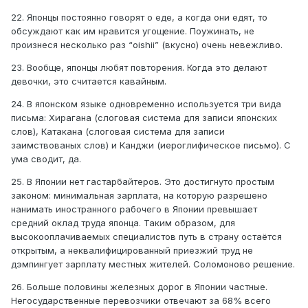
22. Японцы постоянно говорят о еде, а когда они едят, то
обсуждают как им нравится угощение. Поужинать, не
произнеся несколько раз “oishii” (вкусно) очень невежливо.
23. Вообще, японцы любят повторения. Когда это делают
девочки, это считается кавайным.
24. В японском языке одновременно используется три вида
письма: Хирагана (слоговая система для записи японских
слов), Катакана (слоговая система для записи
заимствованых слов) и Канджи (иероглифическое письмо). С
ума сводит, да.
25. В Японии нет гастарбайтеров. Это достигнуто простым
законом: минимальная зарплата, на которую разрешено
нанимать иностранного рабочего в Японии превышает
средний оклад труда японца. Таким образом, для
высокооплачиваемых специалистов путь в страну остаётся
открытым, а неквалифицированный приезжий труд не
дэмпингует зарплату местных жителей. Соломоново решение.
26. Больше половины железных дорог в Японии частные.
Негосударственные перевозчики отвечают за 68% всего