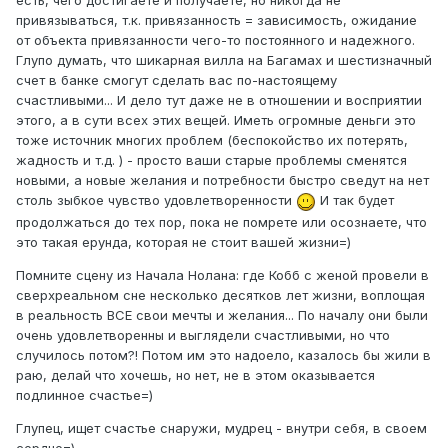
есть, чего достигаете и получаете, но никогда не
привязываться, т.к. привязанность = зависимость, ожидание
от объекта привязанности чего-то постоянного и надежного.
Глупо думать, что шикарная вилла на Багамах и шестизначный
счет в банке смогут сделать вас по-настоящему
счастливыми... И дело тут даже не в отношении и восприятии
этого, а в сути всех этих вещей. Иметь огромные деньги это
тоже источник многих проблем (беспокойство их потерять,
жадность и т.д. ) - просто ваши старые проблемы сменятся
новыми, а новые желания и потребности быстро сведут на нет
столь зыбкое чувство удовлетворенности
И так будет
продолжаться до тех пор, пока не помрете или осознаете, что
это такая ерунда, которая не стоит вашей жизни=)
Помните сцену из Начала Нолана: где Кобб с женой провели в
сверхреальном сне несколько десятков лет жизни, воплощая
в реальность ВСЕ свои мечты и желания... По началу они были
очень удовлетворенны и выглядели счастливыми, но что
случилось потом?! Потом им это надоело, казалось бы жили в
раю, делай что хочешь, но нет, не в этом оказывается
подлинное счастье=)
Глупец, ищет счастье снаружи, мудрец - внутри себя, в своем
сердце=)