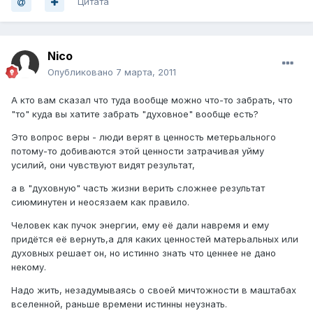
Цитата
Nico
Опубликовано
7 марта, 2011
А кто вам сказал что туда вообще можно что-то забрать, что
"то" куда вы хатите забрать "духовное" вообще есть?
Это вопрос веры - люди верят в ценность метерьального
потому-то добиваются этой ценности затрачивая уйму
усилий, они чувствуют видят результат,
а в "духовную" часть жизни верить сложнее результат
сиюминутен и неосязаем как правило.
Человек как пучок энергии, ему её дали навремя и ему
придётся её вернуть,а для каких ценностей матерьальных или
духовных решает он, но истинно знать что ценнее не дано
некому.
Надо жить, незадумываясь о своей мичтожности в маштабах
вселенной, раньше времени истинны неузнать.