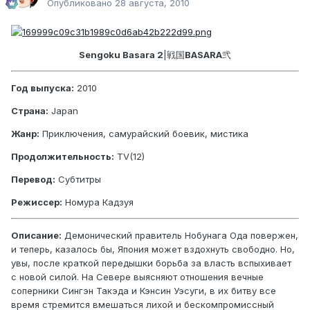
Опубликовано
28 августа, 2010
Sengoku Basara 2
|
戦国
BASARA
弐
Год выпуска:
2010
Страна:
Japan
Жанр:
Приключения, самурайский боевик, мистика
Продолжительность:
TV(12)
Перевод:
Субтитры
Режиссер:
Номура Кадзуя
Описание:
Демонический правитель Нобунага Ода повержен,
и теперь, казалось бы, Япония может вздохнуть свободно. Но,
увы, после краткой передышки борьба за власть вспыхивает
с новой силой. На Севере выясняют отношения вечные
соперники Сингэн Такэда и Кэнсин Уэсуги, в их битву все
время стремится вмешаться лихой и бескомпромиссный