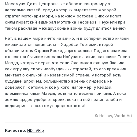
Масамунэ Датэ. Центральные области контролируют
несколько князей, среди которых выделяется молодой
стратег Мотонари Мори, на южном острове Сикоку копит
силы пиратский адмирал Мототика Тёсокабэ. Неужели при
таком раскладе междоусобные войны будут длиться вечно?
Нет, в нашем мире ничто не вечно, и в соперничество князей
вмешивается новая сила – Хидэёси Тоётоми, второй
объединитель Страны Восходящего солнца. Под его знамена
стекаются бывшие вассалы Нобунаги, такие, как князь Тосиэ
Маэда, которые верят, что если Ода видел единую Японию
как игрушку своих необузданных страстей, то его преемник
мечтает о сильной и независимой стране, у которой есть
будущее. Впрочем, большинство военных лидеров не
доверяют Тоётоми, и кое у кого, например, у Кэйдзи,
племянника князя Маэды, есть на то веские причины. А пока
землю щедро удобряет кровь, пока на ней правят злоба и
недоверие – эпоха смут продолжается!
© Hollow, World Art
Качество:
HDTVRip