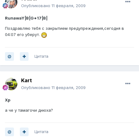
Опубликовано
11 февраля, 2009
RunawaY|B|G*17|B|
Поздравляю тебя с закрытием предупреждения,сегодня в
04:07 его уберут.
Цитата
Kart
Опубликовано
11 февраля, 2009
Хр
а че у тамагочи днюха?
Цитата