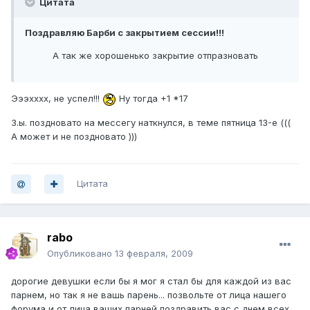
Цитата
Поздравляю Барби с закрытием сессии!!!
А так же хорошенько закрытие отпразновать
Эээхххх, не успел!!!
Ну тогда +1 *17
З.ы. поздновато на мессегу наткнулся, в теме пятница 13-е (((
А может и не поздновато )))
Цитата
rabo
Опубликовано
13 февраля, 2009
дорогие девушки если бы я мог я стал бы для каждой из вас
парнем, но так я не вашь парень... позвольте от лица нашего
форума и от лица ваших парней поздравить вас с днем всех