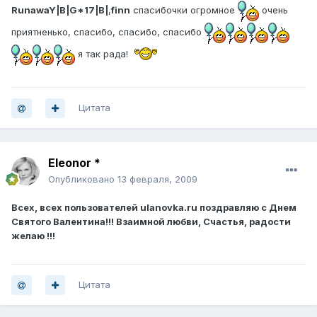
RunawaY|B|G*17|B|
,
finn
спасибочки огромное
очень
приятненько, спасибо, спасибо, спасибо
я так рада!
Цитата
Eleonor *
Опубликовано
13 февраля, 2009
Всех, всех пользователей ulanovka.ru поздравляю с Днем
Святого Валентина!!! Взаимной любви, Счастья, радости
желаю !!!
Цитата