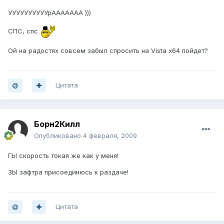
УУУУУУУУУУрААААААА )))
СПС, спс
Ой на радостях совсем забыл спросить на Vista x64 пойдет?
Цитата
Борн2Килл
Опубликовано
4 февраля, 2009
ГЫ скорость токая же как у меня!
ЗЫ зафтра присоединюсь к раздаче!
Цитата