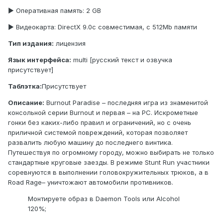
► Оперативная память: 2 GB
► Видеокарта: DirectX 9.0c совместимая, с 512Mb памяти
Тип издания:
лицензия
Язык интерфейса:
multi [русский текст и озвучка
присутствует]
Таблэтка:
Присутствует
Описание:
Burnout Paradise – последняя игра из знаменитой
консольной серии Burnout и первая – на PC. Искрометные
гонки без каких-либо правил и ограничений, но с очень
приличной системой повреждений, которая позволяет
развалить любую машину до последнего винтика.
Путешествуя по огромному городу, можно выбирать не только
стандартные круговые заезды. В режиме Stunt Run участники
соревнуются в выполнении головокружительных трюков, а в
Road Rage– уничтожают автомобили противников.
Монтируете образ в Daemon Tools или Alcohol
120%;