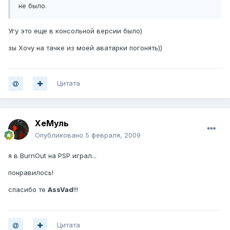
не было.
Угу это еще в консольной версии было)
зы Хочу на тачке из моей аватарки погонять))
Цитата
ХеМуль
Опубликовано
5 февраля, 2009
я в BurnOut на PSP играл...
понравилось!
спасибо те
AssVad
!!!
Цитата