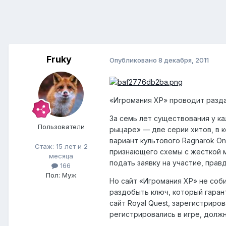
Fruky
Опубликовано
8 декабря, 2011
«Игромания ХР» проводит раздач
За семь лет существования у кал
Пользователи
рыцаре» — две серии хитов, в к
вариант культового Ragnarok On
Стаж: 15 лет и 2
признающего схемы с жесткой м
месяца
подать заявку на участие, правд
166
Пол: Муж
Но сайт «Игромания ХР» не соб
раздобыть ключ, который гаран
сайт Royal Quest, зарегистриро
регистрировались в игре, долж