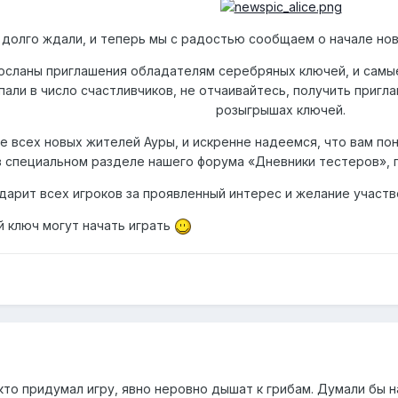
 долго ждали, и теперь мы с радостью сообщаем о начале нов
осланы приглашения обладателям серебряных ключей, и самые
опали в число счастливчиков, не отчаивайтесь, получить приг
розыгрышах ключей.
е всех новых жителей Ауры, и искренне надеемся, что вам п
 в специальном разделе нашего форума «Дневники теcтеров»,
дарит всех игроков за проявленный интерес и желание участв
й ключ могут начать играть
то придумал игру, явно неровно дышат к грибам. Думали бы н