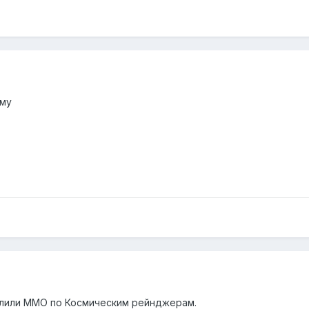
ему
илили ММО по Космическим рейнджерам.