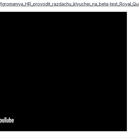
1/Igromaniya_HR_provodit_razdachu_klyuchei_na_beta-test_Royal_Qu