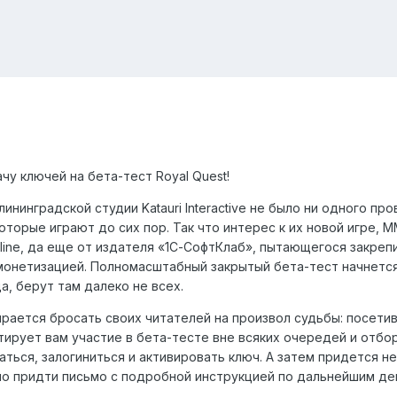
у ключей на бета-тест Royal Quest!
ининградской студии Katauri Interactive не было ни одного пр
оторые играют до сих пор. Так что интерес к их новой игре, M
line, да еще от издателя «1С-СофтКлаб», пытающегося закреп
онетизацией. Полномасштабный закрытый бета-тест начнется
а, берут там далеко не всех.
ирается бросать своих читателей на произвол судьбы: посети
тирует вам участие в бета-тесте вне всяких очередей и отбо
ваться, залогиниться и активировать ключ. А затем придется 
но придти письмо с подробной инструкцией по дальнейшим де