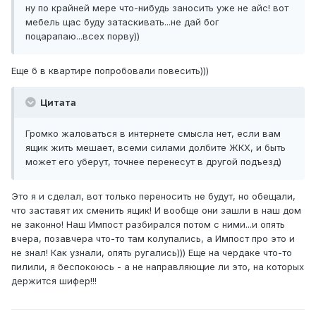
ну по крайней мере что-нибудь заносить уже не айс! вот
мебель щас буду затаскивать...не дай бог
поцарапаю...всех порву))
Еще б в квартире попробовали повесить)))
Цитата
Громко жаловаться в интернете смысла нет, если вам
ящик жить мешает, всеми силами долбите ЖКХ, и быть
может его уберут, точнее перенесут в другой подъезд)
Это я и сделал, вот только переносить не будут, но обещали,
что заставят их сменить ящик! И вообще они зашли в наш дом
не законно! Наш Импост разбирался потом с ними...и опять
вчера, позавчера что-то там колупались, а Импост про это и
не знал! Как узнали, опять ругались))) Еще на чердаке что-то
пилили, я беспокоюсь - а не направляющие ли это, на которых
держится шифер!!!