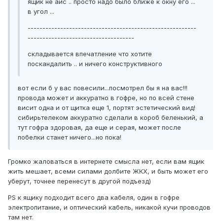
ящик не айс .. просто надо было ближе к окну его ...
в угол ...
---------------------------------------------------------
------------------------------------
складывается впечатление что хотите
поскандалить .. и ничего конструктивного
вот если б у вас повесили...посмотрел бы я на вас!!!
провода может и аккуратно в гофре, но по всей стене
висит одна и от щитка еще 1, портят эстетический вид!
сибирьтелеком аккуратно сделали в короб беленький, а
тут гофра здоровая, да еще и серая, может после
побелки станет ничего...но пока!
Громко жаловаться в интернете смысла нет, если вам ящик
жить мешает, всеми силами долбите ЖКХ, и быть может его
уберут, точнее перенесут в другой подъезд)
PS к ящику подходит всего два кабеля, один в гофре
электропитание, и оптический кабель, никакой кучи проводов
там нет.