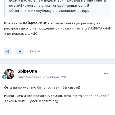
Если у вас есть чем поделиться, присылайте мне советы
по лайфхакингу на e-mail: grigpetr@gmail.com. Я
обязательно их опубликую с указанием автора.
Вот такой ЛАЙФХАКИНГ
- хочешь халявную рекламу на
ресурсе где это не поощеряется - скажи что это ЛАЙФХАКИНГ
а не реклама.... *20
Цитата
SpikeOne
Опубликовано
2 октября, 2011
Grig
да нормально было, оставил бы сцыль))
Инкогнито
и что плохого в том он, скажем так пропиарился?)
Хочешь жить - умей вертеться))