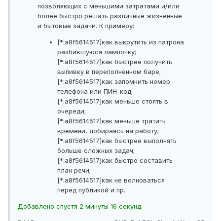
позволяющих с меньшими затратами и/или
более быстро решать различные жизненные
и бытовые задачи. К примеру:
[*:a8f5614517]как выкрутить из патрона
разбившуюся лампочку;
[*:a8f5614517]как быстрее получить
выпивку в переполненном баре;
[*:a8f5614517]как запомнить номер
телефона или ПИН-код;
[*:a8f5614517]как меньше стоять в
очереди;
[*:a8f5614517]как меньше тратить
времени, добираясь на работу;
[*:a8f5614517]как быстрее выполнять
больше сложных задач;
[*:a8f5614517]как быстро составить
план речи;
[*:a8f5614517]как не волноваться
перед публикой и пр.
Добавлено спустя 2 минуты 16 секунд: