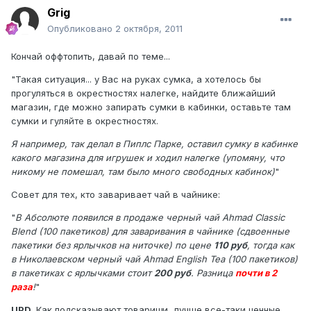
Grig
Опубликовано
2 октября, 2011
Кончай оффтопить, давай по теме...
"Такая ситуация... у Вас на руках сумка, а хотелось бы
прогуляться в окрестностях налегке, найдите ближайший
магазин, где можно запирать сумки в кабинки, оставьте там
сумки и гуляйте в окрестностях.
Я например, так делал в Пиплс Парке, оставил сумку в кабинке
какого магазина для игрушек и ходил налегке (упомяну, что
никому не помешал, там было много свободных кабинок)
"
Совет для тех, кто заваривает чай в чайнике:
"
В Абсолюте появился в продаже черный чай Ahmad Classic
Blend (100 пакетиков) для заваривания в чайнике (сдвоенные
пакетики без ярлычков на ниточке) по цене
110 руб
, тогда как
в Николаевском черный чай Ahmad English Tea (100 пакетиков)
в пакетиках с ярлычками стоит
200 руб
. Разница
почти в 2
раза
!
"
UPD.
Как подсказывают товарищи, лучше все-таки ценные