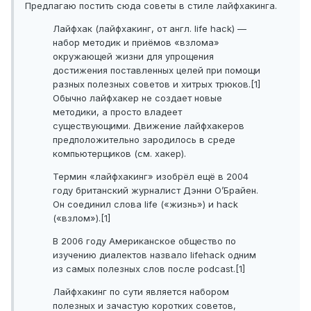
Предлагаю постить сюда советы в стиле лайфхакинга.
Лайфхак (лайфхакинг, от англ. life hack) —
набор методик и приёмов «взлома»
окружающей жизни для упрощения
достижения поставленных целей при помощи
разных полезных советов и хитрых трюков.[1]
Обычно лайфхакер не создает новые
методики, а просто владеет
существующими. Движение лайфхакеров
предположительно зародилось в среде
компьютерщиков (см. хакер).
Термин «лайфхакинг» изобрёл ещё в 2004
году британский журналист Дэнни О’Брайен.
Он соединил слова life («жизнь») и hack
(«взлом»).[1]
В 2006 году Американское общество по
изучению диалектов назвало lifehack одним
из самых полезных слов после podcast.[1]
Лайфхакинг по сути является набором
полезных и зачастую коротких советов,