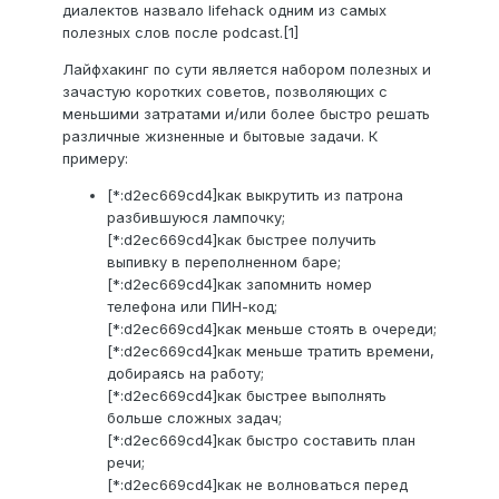
диалектов назвало lifehack одним из самых
полезных слов после podcast.[1]
Лайфхакинг по сути является набором полезных и
зачастую коротких советов, позволяющих с
меньшими затратами и/или более быстро решать
различные жизненные и бытовые задачи. К
примеру:
[*:d2ec669cd4]как выкрутить из патрона
разбившуюся лампочку;
[*:d2ec669cd4]как быстрее получить
выпивку в переполненном баре;
[*:d2ec669cd4]как запомнить номер
телефона или ПИН-код;
[*:d2ec669cd4]как меньше стоять в очереди;
[*:d2ec669cd4]как меньше тратить времени,
добираясь на работу;
[*:d2ec669cd4]как быстрее выполнять
больше сложных задач;
[*:d2ec669cd4]как быстро составить план
речи;
[*:d2ec669cd4]как не волноваться перед