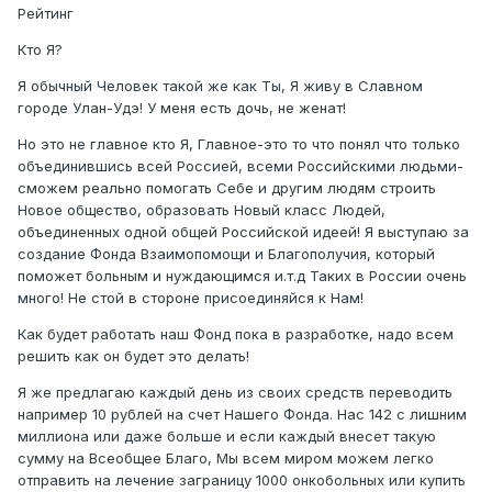
Рейтинг
Кто Я?
Я обычный Человек такой же как Ты, Я живу в Славном
городе Улан-Удэ! У меня есть дочь, не женат!
Но это не главное кто Я, Главное-это то что понял что только
объединившись всей Россией, всеми Российскими людьми-
сможем реально помогать Себе и другим людям строить
Новое общество, образовать Новый класс Людей,
объединенных одной общей Российской идеей! Я выступаю за
создание Фонда Взаимопомощи и Благополучия, который
поможет больным и нуждающимся и.т.д Таких в России очень
много! Не стой в стороне присоединяйся к Нам!
Как будет работать наш Фонд пока в разработке, надо всем
решить как он будет это делать!
Я же предлагаю каждый день из своих средств переводить
например 10 рублей на счет Нашего Фонда. Нас 142 с лишним
миллиона или даже больше и если каждый внесет такую
сумму на Всеобщее Благо, Мы всем миром можем легко
отправить на лечение заграницу 1000 онкобольных или купить