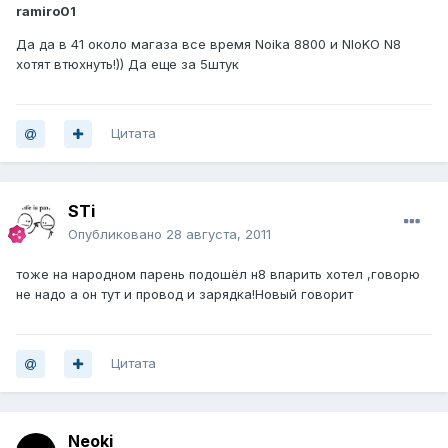
ramiro01
Да да в 41 около магаза все время Noika 8800 и NIoKO N8
хотят втюхнуть!)) Да еще за 5штук
Цитата
STi
Опубликовано
28 августа, 2011
тоже на народном парень подошёл н8 впарить хотел ,говорю
не надо а он тут и провод и зарядка!Новый говорит
Цитата
Neoki