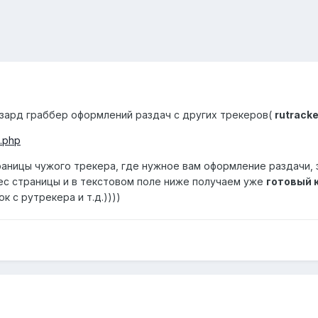
визард граббер оформлений раздач с других трекеров(
rutracke
x.php
раницы чужого трекера, где нужное вам оформление раздачи, 
ес страницы и в текстовом поле ниже получаем уже
готовый 
 с рутрекера и т.д.))))