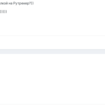
лкой на Рутрекер?))
)))))