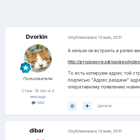
Dvorkin
Опубликовано
13 мая, 2011
А нельзя ли встроить в релиз-
http://вторренте.рф/sexkey/inde
То есть копируем адрес той ст
Пользователи
подписью "Адрес раздачи" адр
оперативному появлению новинок
Стаж: 18 лет и 4
месяца
360
Цитата
dibar
Опубликовано
13 мая, 2011