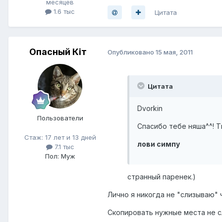
месяцев
1.6 тыс
Цитата
Опасный Кiт
Опубликовано
15 мая, 2011
Цитата
Dvorkin
Пользователи
Спасибо тебе няша^^! Т
Стаж: 17 лет и 13 дней
лови симпу
7.1 тыс
Пол: Муж
странный паренек.)
Лично я никогда не "слизываю"
Скопировать нужные места не с