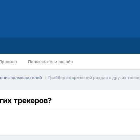
Правила
Пользователи онлайн
ения пользователей
Граббер оформлений раздач с других треке
гих трекеров?