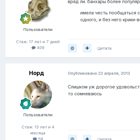
вряд ли. банхары более популяр
имела честь пообщаться с
одного, и без него крики-
Пользователи
Стаж: 17 лет и 7 дней
409
Цитата
Норд
Опубликовано
22 апреля, 2013
Слишком уж дорогое удовольствие
то сомневаюсь
Пользователи
Стаж: 13 лет и 4
месяца
58
Цитата