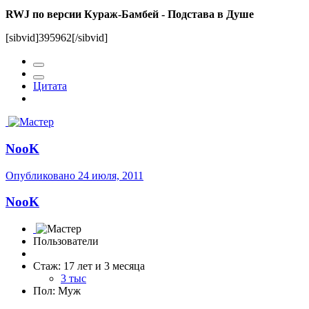
RWJ по версии Кураж-Бамбей - Подстава в Душе
[sibvid]395962[/sibvid]
Цитата
NooK
Опубликовано
24 июля, 2011
NooK
Пользователи
Стаж: 17 лет и 3 месяца
3 тыс
Пол: Муж