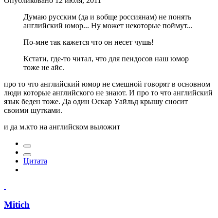
Опубликовано
12 июля, 2011
Думаю русским (да и вобще россиянам) не понять
английский юмор... Ну может некоторые поймут...
По-мне так кажется что он несет чушь!
Кстати, где-то читал, что для пендосов наш юмор
тоже не айс.
про то что английский юмор не смешной говорят в основном
люди которые английского не знают. И про то что английский
язык беден тоже. Да один Оскар Уайльд крышу сносит
своими шутками.
и да м.кто на английском выложит
Цитата
Mitich