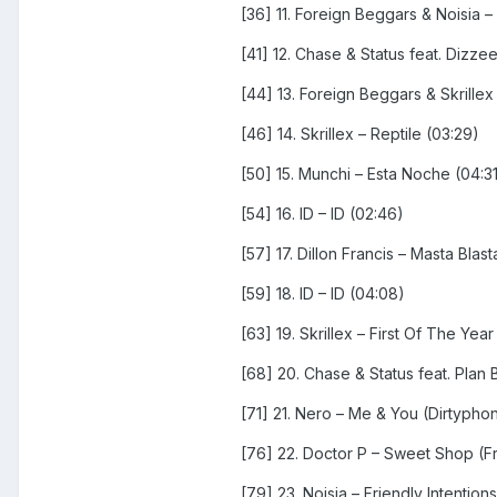
[36] 11. Foreign Beggars & Noisia 
[41] 12. Chase & Status feat. Dizze
[44] 13. Foreign Beggars & Skrillex –
[46] 14. Skrillex – Reptile (03:29)
[50] 15. Munchi – Esta Noche (04:3
[54] 16. ID – ID (02:46)
[57] 17. Dillon Francis – Masta Blast
[59] 18. ID – ID (04:08)
[63] 19. Skrillex – First Of The Yea
[68] 20. Chase & Status feat. Plan 
[71] 21. Nero – Me & You (Dirtypho
[76] 22. Doctor P – Sweet Shop (F
[79] 23. Noisia – Friendly Intention