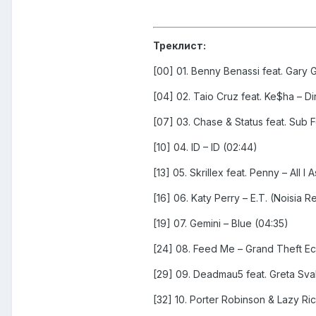
Треклист:
[00] 01. Benny Benassi feat. Gary 
[04] 02. Taio Cruz feat. Ke$ha – D
[07] 03. Chase & Status feat. Sub F
[10] 04. ID – ID (02:44)
[13] 05. Skrillex feat. Penny – All I
[16] 06. Katy Perry – E.T. (Noisia R
[19] 07. Gemini – Blue (04:35)
[24] 08. Feed Me – Grand Theft Ec
[29] 09. Deadmau5 feat. Greta Sv
[32] 10. Porter Robinson & Lazy Ric