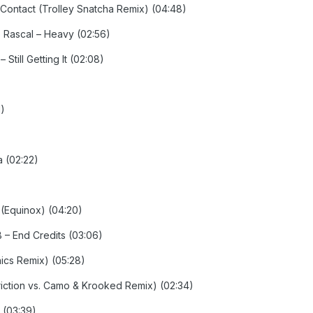
– Contact (Trolley Snatcha Remix) (04:48)
e Rascal – Heavy (02:56)
 Still Getting It (02:08)
1)
a (02:22)
r (Equinox) (04:20)
B – End Credits (03:06)
nics Remix) (05:28)
riction vs. Camo & Krooked Remix) (02:34)
s (03:39)