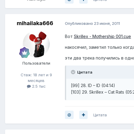
mihailaka666
Опубликовано
23 июня, 2011
Вот
Skrillex - Mothership 001.cue
накосячил, заметил только когд
эти два трека получились в одн
Пользователи
Цитата
Стаж: 18 лет и 9
месяцев
[99] 28. ID – ID (04:14)
2.5 тыс
[103] 29. Skrillex – Cat Rats (05
Цитата