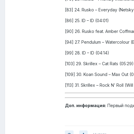
[83] 24. Rusko – Everyday (Netsky
[86] 25. ID – ID (04:01)
[90] 26. Rusko feat. Amber Coffma
[94] 27. Pendulum – Watercolour (
[99] 28. ID – ID (04:14)
[103] 29. Skrillex – Cat Rats (05:29)
[109] 30. Koan Sound – Max Out (0
[113] 31. Skrillex – Rock N’ Roll (
Доп. информация:
Первый подка