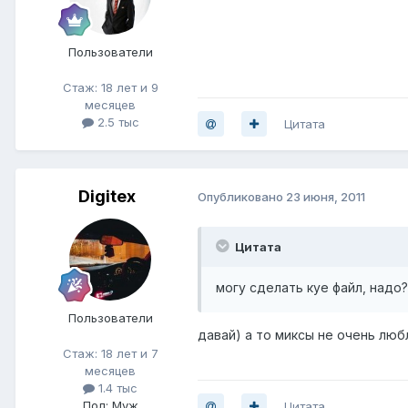
Пользователи
Стаж: 18 лет и 9
месяцев
2.5 тыс
Цитата
Digitex
Опубликовано
23 июня, 2011
Цитата
могу сделать куе файл, надо?
Пользователи
давай) а то миксы не очень любл
Стаж: 18 лет и 7
месяцев
1.4 тыс
Пол: Муж
Цитата