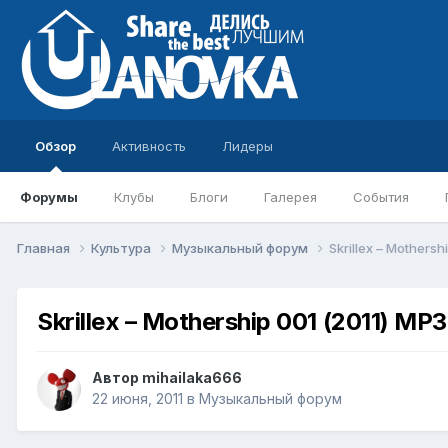
Обзор
Активность
Лидеры
Форумы
Клубы
Блоги
Галерея
События
Главная
Культура
Музыкальный форум
Skrillex – Mothersh
Skrillex – Mothership 001 (2011) MP3
Автор
mihailaka666
22 июня, 2011
в
Музыкальный форум