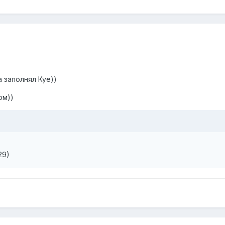
а заполнял Куе))
ом))
:29)