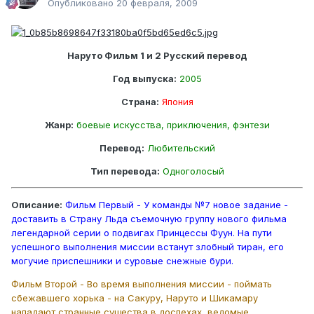
Опубликовано
20 февраля, 2009
Наруто Фильм 1 и 2 Русский перевод
Год выпуска:
2005
Страна:
Япония
Жанр:
боевые искусства, приключения, фэнтези
Перевод:
Любительский
Тип перевода:
Одноголосый
Описание:
Фильм Первый - У команды №7 новое задание -
доставить в Страну Льда съемочную группу нового фильма
легендарной серии о подвигах Принцессы Фуун. На пути
успешного выполнения миссии встанут злобный тиран, его
могучие приспешники и суровые снежные бури.
Фильм Второй - Во время выполнения миссии - поймать
сбежавшего хорька - на Сакуру, Наруто и Шикамару
нападают странные существа в доспехах, ведомые