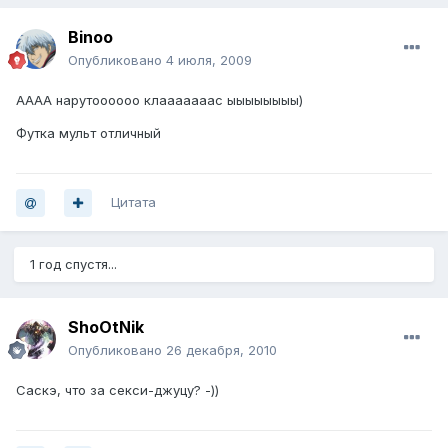
Binoo
Опубликовано
4 июля, 2009
АААА нарутоооооо клааааааас ыыыыыыыы)
Футка мульт отличный
Цитата
1 год спустя...
ShoOtNik
Опубликовано
26 декабря, 2010
Саскэ, что за секси-джуцу? -))