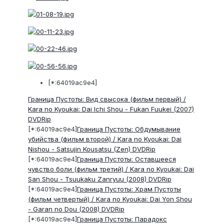
[*:64019ac9e4]
Граница Пустоты: Вид свысока (фильм первый) /
Kara no Kyoukai: Dai Ichi Shou - Fukan Fuukei (2007)
DVDRip
[*:64019ac9e4]
Граница Пустоты: Обдумывание
убийства (фильм второй) / Kara no Kyoukai: Dai
Nishou - Satsujin Kousatsu (Zen) DVDRip
[*:64019ac9e4]
Граница Пустоты: Оставшееся
чувство боли (фильм третий) / Kara no Kyoukai: Dai
San Shou - Tsuukaku Zanryuu (2008) DVDRip
[*:64019ac9e4]
Граница Пустоты: Храм Пустоты
(фильм четвертый) / Kara no Kyoukai: Dai Yon Shou
- Garan no Dou (2008) DVDRip
[*:64019ac9e4]
Граница Пустоты: Парадокс