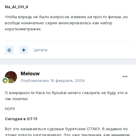
Na_Al_OH_4
Чтобы впредь не было вопросов изменю на просто фильм, но
вообще изначально серия анонсировалась как набор
короткометражек.
Цитата
Melouw
Опубликовано
16 февраля, 2009
О винрарности Kara no Kyoukai ничего говорить не буду это и
так понятно.
НО!!1!
Сегодня в 07:11
Вот это называеться суровые бурятские ОТАКУ. Я недавно по
этому поводу разговаривал. Это уже тенденция, как минимум