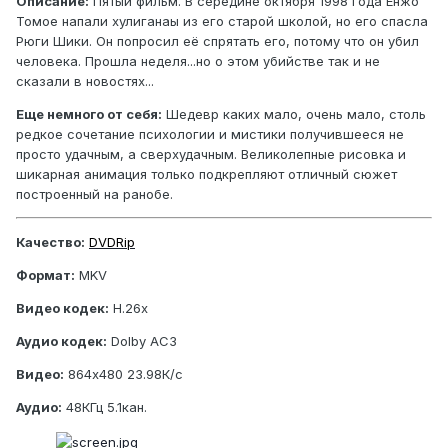
Описание:
Пятый фильм. В середине октября 1998 года Енжо
Томое напали хулиганаы из его старой школой, но его спасла
Рюги Шики. Он попросил её спрятать его, потому что он убил
человека. Прошла неделя...но о этом убийстве так и не
сказали в новостях...
Еще немного от себя:
Шедевр каких мало, очень мало, столь
редкое сочетание психологии и мистики получившееся не
просто удачным, а сверхудачным. Великолепные рисовка и
шикарная анимация только подкрепляют отличный сюжет
построенный на ранобе.
Качество:
DVDRip
Формат:
MKV
Видео кодек:
H.26x
Аудио кодек:
Dolby AC3
Видео:
864x480 23.98К/с
Аудио:
48КГц 5.1кан.