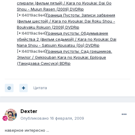
спирали (фильм пятый) / Kara no Kyoukai: Dai Go
Shou - Mujun Rasen (2009) DVDRip
[*:64019ac9e4]
Граница Пустоты: Записи забвения
(фильм шестой) / Kara no Kyoukai: Dai Roku Shou -
Boukyaku Rokuon (2009) DVDRip
[*:64019ac9e4]
Граница пустоты: Обдумывание
убийства 2 (фильм седьмой) / Kara no Kyoukai: Dai
Nana Shou - Satsujin Kousatsu (Go) DVDRip
[*:64019ac9e4]
Граница пустоты: Сад грешников.
Эпилог / Gekijouban Kara no Kyoukai: Epilogue
(Такидзава Синсукэ) BDRip
Цитата
Dexter
Опубликовано
16 февраля, 2009
наверное интересно ...