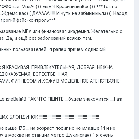
тИФФФная, МилАя))) ЕщЕ Я КрасииииииВая))) ***Ток не
..Ждемс вас)))ДААААА!!!!!! И чуть не забыыыыыла))) Народ,
Строгий фэйс-контроль***
разование МГУ или финансовая академия. Желательно с
. Да, и ещё без заболеваний всяких там.
ванных пользователей) я рэпер причем одинокий
: Я КРАСИВАЯ, ПРИВЛЕКАТЕЛЬНАЯ, ДОБРАЯ, НЕЖНА,
ЕДСКАЗУЕМАЯ, ЕСТЕСТВЕННАЯ,
АНЦАМИ, ФИТНЕСОМ И ХОЖУ В МОДЕЛЬНОЕ АГЕНСТВО!НЕ
вапще клёВаййВ ТАК ЧТО ПШИТЕ.....будем знакомится......I am
!!!!!!!!!!!!!!!!!!!!!!!!!!!!!!!!!!!!!!!!!!!!!!!!!!!
выше 175 ... на возраст пофиг но не младше 14 и не
иву в москве на станции метро Щукинская))) я очень