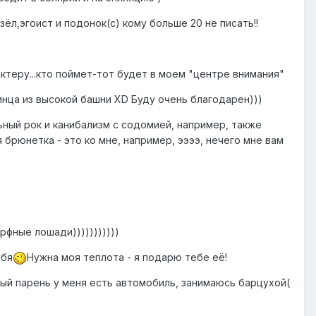
ёл,эгоист и подонок(с) кому больше 20 не писать!!
ктеру...кто поймет-тот будет в моем "центре внимания"
инца из высокой башни XD Буду очень благодарен)))
ьный рок и канибализм с содомией, например, также
брюнетка - это ко мне, например, ээээ, нечего мне вам
фные лошади)))))))))))
ебя
Нужна моя теплота - я подарю тебе её!
ный парень у меня есть автомобиль, занимаюсь барцухой(