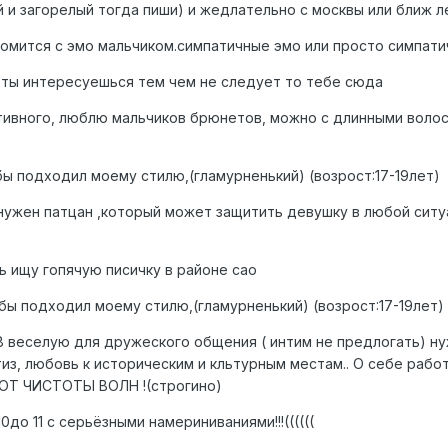
еный и загорелый тогда пиши) и жедлательно с москвы или ближ
акомится с эмо мальчиком.симпатичные эмо или просто симпат
и ты интересуешься тем чем не следует то тебе сюда
ортивного, люблю мальчиков брюнетов, можно с длинными воло
обы подходил моему стилю,(гламурненький) (возрост:17-19лет)
не нужен патцан ,который может защитить девушку в любой сит
ь ищу гопячую писичку в районе сао
обы подходил моему стилю,(гламурненький) (возрост:17-19лет)
 18 веселую для дружеского общения ( интим не предлогать) 
тиз, любовь к историческим и кльтурным местам.. О себе раб
Т ЧИСТОТЫ ВОЛН !(строгино)
0до 11 с серьёзными намериниваниями!!!((((((