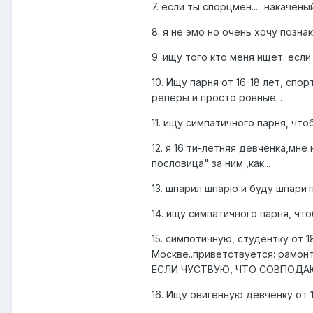
7. если ты спорцмен......накач
8. я не эмо но очень хочу позн
9. ищу того кто меня ищет. есл
10. Ищу парня от 16-18 лет, сп
реперы и просто ровные...
11. ищу симпатичного парня, чт
12. я 16 ти-летняя девченка,м
пословица" за ним ,как...
13. шпарил шпарю и буду шпарит
14. ищу симпатичного парня, чт
15. симпотичную, студентку от
Москве..приветствуется: рамон
ЕСЛИ ЧУСТВУЮ, ЧТО СОВПОДАЮ
16. Ищу овигенную девчёнку от 1