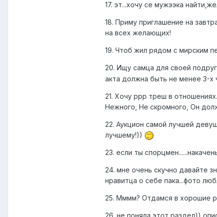
17. эт...хочу се мужээка найти,же
18. Приму приглашение на завт
на всех желающих!
19. Чтоб жил рядом с мирским пер
20. Ищу самца для своей подру
акта должна быть не менее 3-х 
21. Хочу ррр треш в отношениях
Нежного, Не скромного, Он долж
22. Аукцион самой лучшей девуш
лучшему!))
23. если ты спорцмен......нака
24. мне очень скучно давайте 
нравитца о себе пака...фото лю
25. Мммм? Отдамся в хорошие ру
26. не поняла этот раздел)) опис