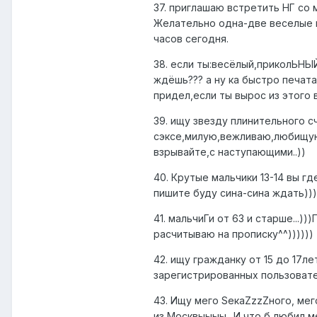
37. приглашаю встретить НГ со 
Желательно одна-две веселые н
часов сегодня.
38. если ты:весёлый,приколЬНЫЙ
ждёшь??? а ну ка быстро печатай 
придел,если ты вырос из этого в
39. ищу звезду плинительного 
сэксе,милую,вежливаю,любищую
взрывайте,с наступающими..))
40. Крутые мальчики 13-14 вы гд
пишите буду сина-сина ждать)))
41. мальчиГи от 63 и старше...)
расчитываю на прописку^^))))))
42. ищу гражданку от 15 до 17л
зарегистрированных пользовате
43. Ищу мего SекаZzzZного, ме
из Москвыыыы.. И что б любил 