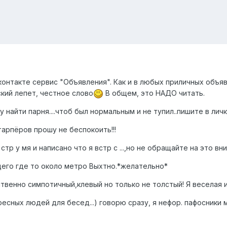
контакте сервис "Объявления". Как и в любых приличных объяв
ский лепет, честное слово
В общем, это НАДО читать.
чу найти парня....чтоб был нормальным и не тупил..пишите в личку..
старпёров прошу не беспокоить!!!
а стр у мя и написано что я встр с ...,но не обращайте на это в
ущего где то около метро Выхтно.*желательно*
тественно симпотичный,клевый но только не толстый! Я веселая
ересных людей для бесед...) говорю сразу, я нефор. пафосники