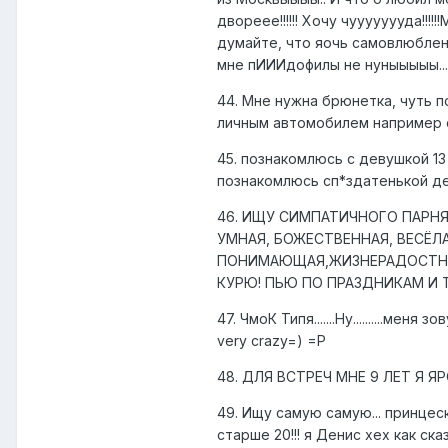
двореее!!!!!! Хочу чуууууууда!
думайте, что яочь самовлюбленна
мне пИИИдофилы не нуныыыыы....
44. Мне нужна брюнетка, чуть 
личным автомобилем например с 
45. познакомлюсь с девушкой 13
познакомлюсь сп*здатенькой де
46. ИЩУ СИМПАТИЧНОГО ПАРНЯ И
УМНАЯ, БОЖЕСТВЕННАЯ, ВЕСЁЛ
ПОНИМАЮЩАЯ,ЖИЗНЕРАДОСТНАЯ, 
КУРЮ! ПЬЮ ПО ПРАЗДНИКАМ И ТО МА
47. ЧмоК Типя.......Ну..........ме
very crazy=) =P
48. ДЛЯ ВСТРЕЧ МНЕ 9 ЛЕТ Я ЯРОСЛАВ .
49. Ищу самую самую... принцес
старше 20!!! я Денис хех как ск