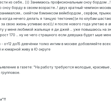
ти из себя... ))) Занимаюсь профисиональным сноу бордом ...
 сноу борду в своем возрасте...! двух кратный чемпион москвы
анималсяя... скейтом бэмэиксом вейкбордом , серфом, прыжками
а когда нечего делать я танцую тектоник))и по клубам шастаю 
 я за свою жизнь успиваю все))/ я после нового года улетаю в 
нету у меня любимой жальеще я ди джей ... уже повышаюсь на зна
 рост 170 ... ну не чего страшного если девушка будет ыше меня
и - от12 до15 девчёнки толко интим в москве добовляейте все
й и юмарной живу в Ю округе
вление в газете: "На работу требуются молодые, красивые де
 групповое.
"!!!