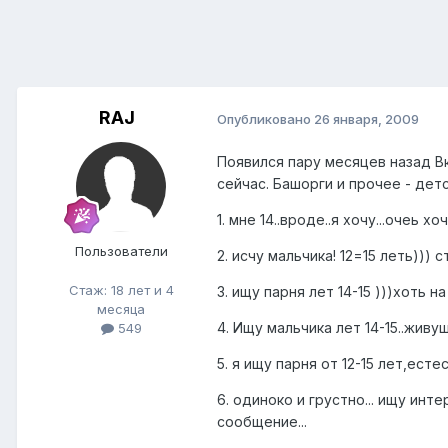
RAJ
Опубликовано
26 января, 2009
Появился пару месяцев назад В
сейчас. Башорги и прочее - дет
1. мне 14..вроде..я хочу...очеь хо
Пользователи
2. исчу мальчика! 12=15 леть))) 
Стаж: 18 лет и 4
3. ищу парня лет 14-15 )))хоть н
месяца
4. Ищу мальчика лет 14-15..жив
549
5. я ищу парня от 12-15 лет,ес
6. одиноко и грустно... ищу инт
сообщение...