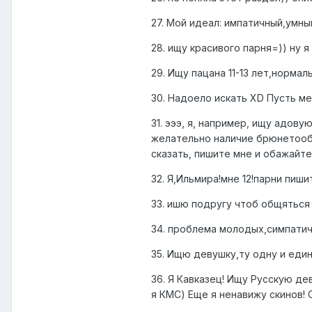
27. Мой идеал: импатичный,умны
28. ищу красивого парня=)) ну я
29. Ищу пацана 11-13 лет,норма
30. Надоело искать ХD Пусть 
31. эээ, я, например, ищу адов
желательно наличие брюнетообра
сказать, пишите мне и обажайте 
32. Я,Ильмира!мне 12!парни пиши
33. ишю подругу чтоб общяться
34. проблема молодых,симпатич
35. Ищю девушку,ту одну и еди
36. Я Кавказец! Ищу Русскую де
я КМС) Еще я ненавижу скинов! 