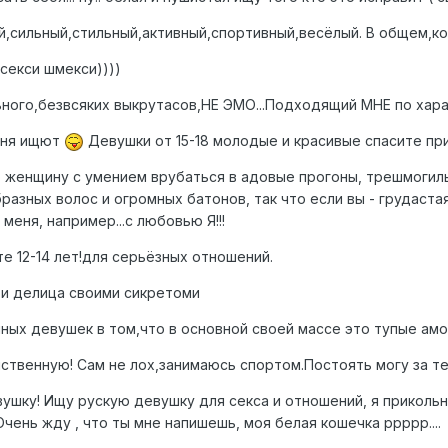
й,сильный,стильный,активный,спортивный,весёлый. В общем,коз
 секси шмекси))))
льного,безвсяких выкрутасов,НЕ ЭМО...Подходящий МНЕ по хара
меня ищют
Девушки от 15-18 молодые и красивые спасите пр
ую женщину с умением врубаться в адовые прогоны, трешмогил
зных волос и огромных батонов, так что если вы - грудастая 
меня, например...с любовью Я!!!
те 12-14 лет!для серьёзных отношений.
 и делица своими сикретоми
ных девушек в том,что в основной своей массе это тупые амор
нственную! Сам не лох,занимаюсь спортом.Постоять могу за т
вушку! Ищу рускую девушку для секса и отношений, я приколь
Очень жду , что ты мне напишешь, моя белая кошечка ррррр....