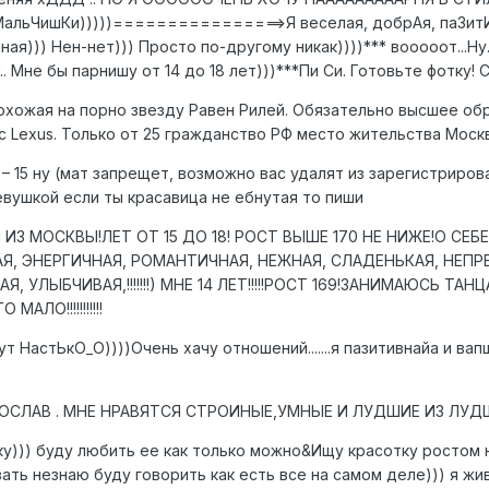
!!!!!МальЧишКи)))))================>Я веселая, добрАя, паЗи
я))) Нен-нет))) Просто по-другому никак))))*** вооооот...Ну.
. Мне бы парнишу от 14 до 18 лет)))***Пи Си. Готовьте фотку! 
похожая на порно звезду Равен Рилей. Обязательно высшее об
Lexus. Только от 25 гражданство РФ место жительства Москва
 – 15 ну (мат запрещет, возможно вас удалят из зарегистриро
вушкой если ты красавица не ебнутая то пиши
З МОСКВЫ!ЛЕТ ОТ 15 ДО 18! РОСТ ВЫШЕ 170 НЕ НИЖЕ!О СЕБЕ
АЯ, ЭНЕРГИЧНАЯ, РОМАНТИЧНАЯ, НЕЖНАЯ, СЛАДЕНЬКАЯ, НЕПР
УЛЫБЧИВАЯ,!!!!!!!) МНЕ 14 ЛЕТ!!!!!РОСТ 169!ЗАНИМАЮСЬ Т
ЛО!!!!!!!!!!!
ня зовут НастЬкО_О))))Очень хачу отношений.......я пазитивнайа и 
 МНЕ НРАВЯТСЯ СТРОИНЫЕ,УМНЫЕ И ЛУДШИЕ ИЗ ЛУДШИХ БЛОНДИНОК !!!!!!!!!!!!!
ку))) буду любить ее как только можно&Ищу красотку ростом не 
азать незнаю буду говорить как есть все на самом деле))) я ж