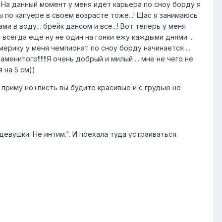
! На данный момент у меня идет карьера по сноу борду я
 по капуере в своем возрасте тоже...! Щас я занимаюсь
 в воду... брейк дансом и все...! Вот теперь у меня
всегда еще ну не один на гонки ежу каждыми днями ...
америку у меня чемпионат по сноу борду начинается ...
менитого!!!!!!Я очень добрый и милый ... мне не чего не
 на 5 см))
х приму но+писть вы будите красивые и с грудью не
вушки. Не интим.". И поехала туда устраиваться.