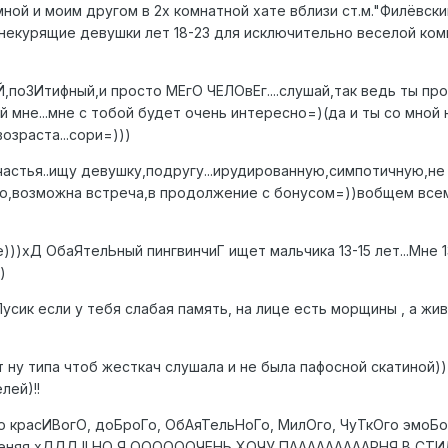
мной и моим другом в 2х комнатной хате вблизи ст.м."Филёвск
екурящие девушки лет 18-23 для исключительно веселой компа
,поЗИтифный,и просто МЕгО ЧЕЛОвЕг....слушай,так ведь ты прос
мне...мне с тобой будет очень интересно=)(да и ты со мной не со
озраста...сори=)))
счастья..ищу девушку,подругу...ирудированную,симпотичную,н
,возможна встреча,в продолжение с бонусом=))вобщем всем 
е)))хД ОбаЯтелЬный пингвинчиГ ищет мальчика 13-15 лет...Мне 13
)
))Пусик если у тебя слабая память, на лице есть морщины , а ж
ет ну типа чтоб жесткач слушала и не была пафосной скатиной))
лей)!!
го красИВогО, доБроГо, ОбАяТельНоГо, МилОго, ЧуТкОго эмоБой
меняя хДДД !! НО Я ООООООЧЕНЬ ХОЧУ ПАААААААААРНЯ В СТИЛЕ 