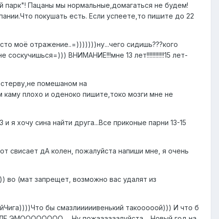
ий парк"! Пацаны мы нормальные,домагаться не будем!
нии.Что покушать есть. Если успеете,то пишите до 22
то моё отражение..=)))))))ну...чего сидишь???кого
скучишься=))) ВНИМАНИЕ!!!мне 13 лет!!!!!!!!!!!!15 лет-
е стерву,не помешаном на
каму плохо и оденоко пишите,токо мозги мне не
 и я хочу сина найти друга...Все приконые парни 13-15
ивот свисает дА колен, пожалуйста напиши мне, я очень
)) во (мат запрещет, возможно вас удалят из
Чига))))Что бы смазлииииивенький такооооой))) И что б
ЭМОООООООО......Ну пожаааааалуйста.....Новый год на