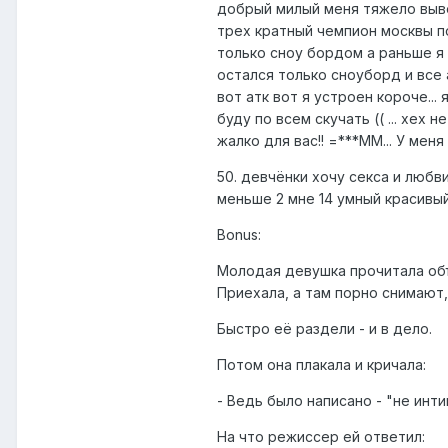
добрый милый меня тяжело вывес
трех кратный чемпион москвы по
только сноу бордом а раньше я з
остался только сноуборд и все 
вот атк вот я устроен короче...
буду по всем скучать (( ... хех 
жалко для вас!! =***ММ... У меня
50. девчёнки хочу секса и любв
меньше 2 мне 14 умный красивы
Bonus:
Молодая девушка прочитала объя
Приехала, а там порно снимают,
Быстро её раздели - и в дело.
Потом она плакала и кричала:
- Ведь было написано - "не интим
На что режиссер ей ответил: