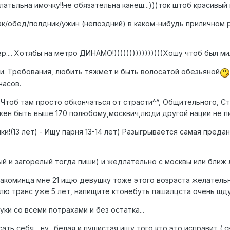
латьльна имочку!!не обязательна канеш...)))ток штоб красивый и д
рак/обед/полдник/ужин (непоздний) в каком-нибудь приличном
.... Хотябы на метро ДИНАМО!))))))))))))))))Хошу чтоб был мила
ги. Требования, любить тяжмет и быть волосатой обезьяной
часов.
.Чтоб там просто обкончаться от страсти^^, Общительного, С
ен быть выше 170 полюбому,москвич,люди другой нации не пиш
ки!(13 лет) - Ищу парня 13-14 лет) Разыгрывается самая преда
ченый и загорелый тогда пиши) и жедлательно с москвы или бли
знакоминца мне 21 ищю девушку тоже этого возраста желатель
блю транс уже 5 лет, напищите ктонебуть пашалцста очень шд
ки со всеми потрахами и без остатка...
ать себя... ну.. белая и пушистая ищу того кто это исправит ( 