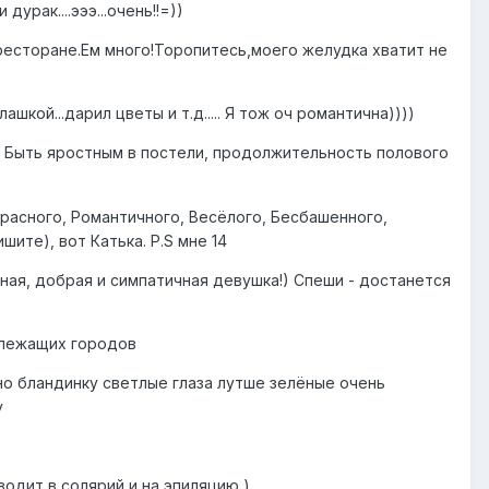
урак....эээ...очень!!=))
 ресторане.Ем много!Торопитесь,моего желудка хватит не
шкой...дарил цветы и т.д..... Я тож оч романтична))))
Быть яростным в постели, продолжительность полового
трасного, Романтичного, Весёлого, Бесбашенного,
ите), вот Катька. P.S мне 14
нная, добрая и симпатичная девушка!) Спеши - достанется
ж лежащих городов
но бландинку светлые глаза лутше зелёные очень
у
сводит в солярий и на эпиляцию )