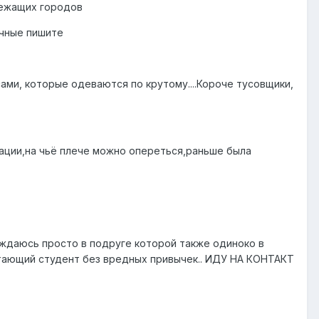
 лежащих городов
ичные пишите
сами, которые одеваются по крутому....Короче тусовщики,
уации,на чьё плече можно опереться,раньше была
нуждаюсь просто в подруге которой также одиноко в
отающий студент без вредных привычек.. ИДУ НА КОНТАКТ