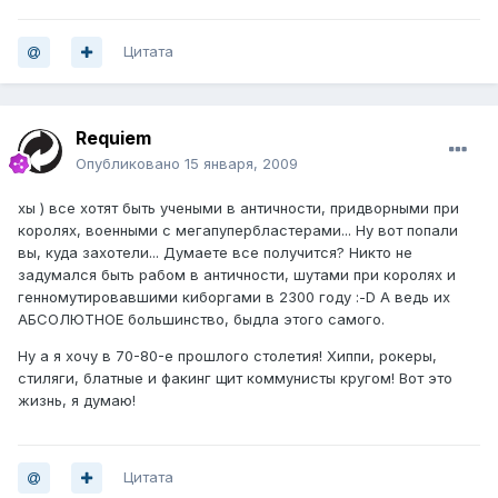
Цитата
Requiem
Опубликовано
15 января, 2009
хы ) все хотят быть учеными в античности, придворными при
королях, военными с мегапупербластерами... Ну вот попали
вы, куда захотели... Думаете все получится? Никто не
задумался быть рабом в античности, шутами при королях и
генномутировавшими киборгами в 2300 году :-D А ведь их
АБСОЛЮТНОЕ большинство, быдла этого самого.
Ну а я хочу в 70-80-е прошлого столетия! Хиппи, рокеры,
стиляги, блатные и факинг щит коммунисты кругом! Вот это
жизнь, я думаю!
Цитата