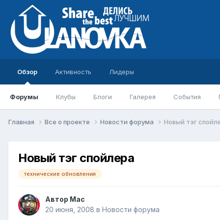
Обзор
Активность
Лидеры
Форумы
Клубы
Блоги
Галерея
События
Главная
Все о проекте
Новости форума
Новый тэг спойл
Новый тэг спойлера
технические обновления
Автор
Mac
20 июня, 2008
в
Новости форума