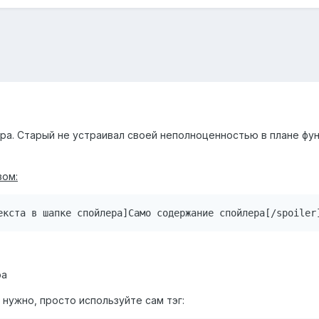
ера. Старый не устраивал своей неполноценностью в плане фу
зом:
екста в шапке спойлера]Само содержание спойлера[/spoiler
ра
 нужно, просто используйте сам тэг: