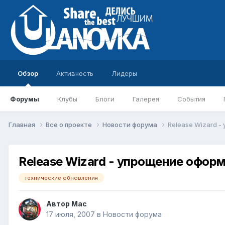
Обзор
Активность
Лидеры
Форумы
Клубы
Блоги
Галерея
События
Главная
Все о проекте
Новости форума
Release Wizard 
Release Wizard - упрощение офор
технические обновления
Автор
Mac
17 июля, 2007
в
Новости форума