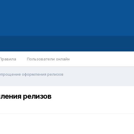
Правила
Пользователи онлайн
- упрощение оформления релизов
мления релизов