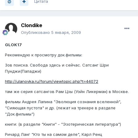
Цитата
Clondike
Опубликовано
5 января, 2009
GLOK17
Рекомендую к просмотру док.фильмы:
Зов поиска. Свобода здесь и сейчас. Сатсанг Шри
Пунджи(Пападжи)
http://ulanovka.ru/forum/viewtopic.php?t=44072
там же серия сатсангов Рам Цзы (Уэйн Ликерман) в Москве.
фильмы Андрея Лапина "Эволюция сознания вселенной",
"Сияющая пустота" и др. (лежат на трекере в разделе
"Док.фильмы")
книги: (в разделе "Книги" - "Эзотерическая литература")
Ричард Ланг "Кто ты на самом деле", Карл Ренц