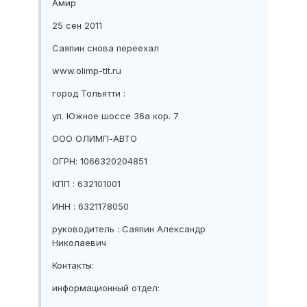
Амир
25 сен 2011
Саяпин снова переехал
www.olimp-tlt.ru
город Тольятти :
ул. Южное шоссе 36a кор. 7
ООО ОЛИМП-АВТО
ОГРН: 1066320204851
КПП : 632101001
ИНН : 6321178050
руководитель : Саяпин Александр
Николаевич
Контакты:
информационный отдел: