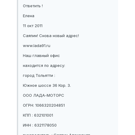
Ответить !
Елена
11 окт 2011
Саяпин! Снова новый адрес!
www.lada91.ru
Наш главный офис
находится по адресу:
город Тольятти :
Южное шоссе 36 Кор. 3.
ООО ЛАДА-МОТОРС
ОГРН: 1066320204851
КПП : 632101001
ИНН : 6321178050