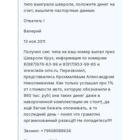
типо выиграла шевроле, положите денег на
счет, вышлите паспортные данные.
Ответить !
Валерий
13 ноя 2011
Получил смс типа на ваш номер выпал приз
Шевроле Круз, информация по номерам
8(987)976-63-99 и 8(917)953-99-65 и
www.lada-sms.ru. Перезвонил,
представились Крохмалёвым Александром
Николаевичем. Как только услышал про 1%
от стоимости авто, которую обозначили в
860 тыс. руб( она таких денег даже в
навороченной комплектации не стоит).,да
ещё бегом бежать оплачивать, а то
последний день - понял что грамотно
организованный развод!!! Не попадитесь!!!!!
Звонил: +79608088934