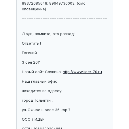
89372085648; 89649730003; (смс
оповещение)
=====================================
=================================
Люди, помните, это развод!!
Ответить !
Евгений
3 сен 2011
Новый сайт Саяпина:
http://www.lider-70.ru
Наш главный офис
находится по адресу:
город Тольятти :
ул.Южное шоссе 36 кор.7
ООО ЛИДЕР
ОГРН: 1066320204851