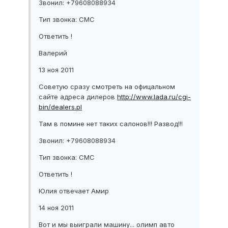
Звонил: +79608088934
Тип звонка: СМС
Ответить !
Валерий
13 ноя 2011
Советую сразу смотреть на офицальном
сайте адреса дилеров
http://www.lada.ru/cgi-
bin/dealers.pl
Там в помине нет таких салонов!!! Развод!!!
Звонил: +79608088934
Тип звонка: СМС
Ответить !
Юлия отвечает Амир
14 ноя 2011
Вот и мы выиграли машину... олимп авто