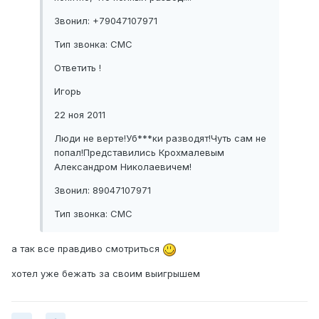
Звонил: +79047107971
Тип звонка: СМС
Ответить !
Игорь
22 ноя 2011
Люди не верте!Уб***ки разводят!Чуть сам не
попал!Представились Крохмалевым
Александром Николаевичем!
Звонил: 89047107971
Тип звонка: СМС
а так все правдиво смотриться
хотел уже бежать за своим выигрышем