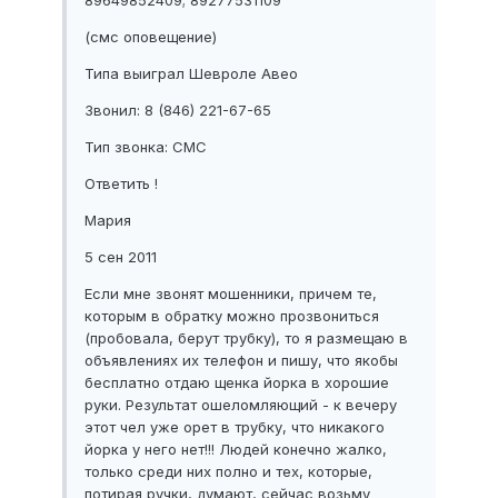
89649852409; 89277531109
(смс оповещение)
Типа выиграл Шевроле Авео
Звонил: 8 (846) 221-67-65
Тип звонка: СМС
Ответить !
Мария
5 сен 2011
Если мне звонят мошенники, причем те,
которым в обратку можно прозвониться
(пробовала, берут трубку), то я размещаю в
объявлениях их телефон и пишу, что якобы
бесплатно отдаю щенка йорка в хорошие
руки. Результат ошеломляющий - к вечеру
этот чел уже орет в трубку, что никакого
йорка у него нет!!! Людей конечно жалко,
только среди них полно и тех, которые,
потирая ручки, думают, сейчас возьму