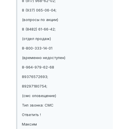
8 (917) 968-62-02;
8 (937) 065-06-04;
(вопросы по акции)
8 (8482) 61-66-42;
(отдел продаж)
8-800-333-14-01
(временно недоступен)
8-964-979-62-68
89376572693;
89297180754;
(смс оповещение)
Тип звонка: СМС
Ответить !
Максим