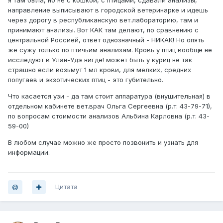
я там была, но не с кошкой, с птицами, сдавали анализы,
направление выписывают в городской ветеринарке и идешь
через дорогу в республиканскую вет.лабораторию, там и
принимают анализы. Вот КАК там делают, по сравнению с
центральной Россией, ответ однозначный - НИКАК! Но опять
же сужу только по птичьим анализам. Кровь у птиц вообще не
исследуют в Улан-Удэ нигде! может быть у куриц не так
страшно если возьмут 1 мл крови, для мелких, средних
попугаев и экзотических птиц - это губительно.
Что касается узи - да там стоит аппаратура (внушительная) в
отдельном кабинете вет.врач Ольга Сергеевна (р.т. 43-79-71),
по вопросам стоимости анализов Альбина Карловна (р.т. 43-
59-00)
В любом случае можно же просто позвонить и узнать для
информации.
Цитата