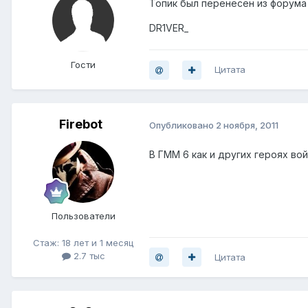
Топик был перенесен из форум
DR1VER_
Гости
Цитата
Firebot
Опубликовано
2 ноября, 2011
В ГММ 6 как и других героях во
Пользователи
Стаж: 18 лет и 1 месяц
2.7 тыс
Цитата