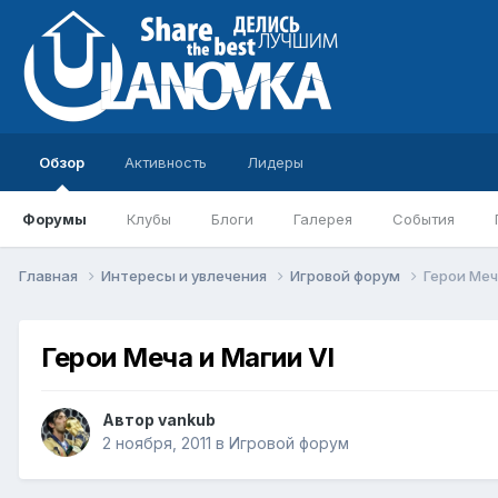
Обзор
Активность
Лидеры
Форумы
Клубы
Блоги
Галерея
События
Главная
Интересы и увлечения
Игровой форум
Герои Меч
Герои Меча и Магии VI
Автор
vankub
2 ноября, 2011
в
Игровой форум