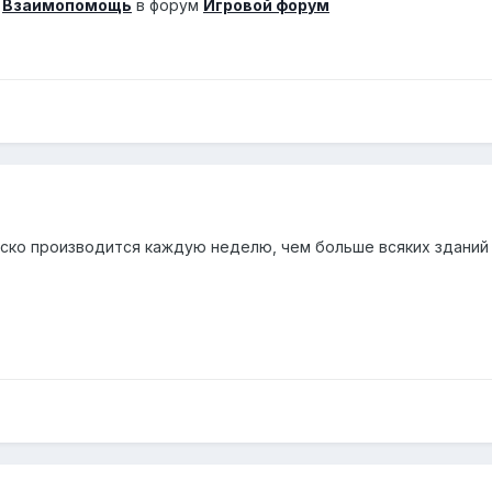
а
Взаимопомощь
в форум
Игровой форум
йско производится каждую неделю, чем больше всяких зданий 