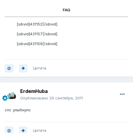
FAQ
[sibvid]431152[/sibvid]
[sibvid]431157[/sibvid]
[sibvid]431159[/sibvid]
Цитата
ErdemHuba
Опубликовано
29 сентября, 2011
спс улыбнуло
Цитата