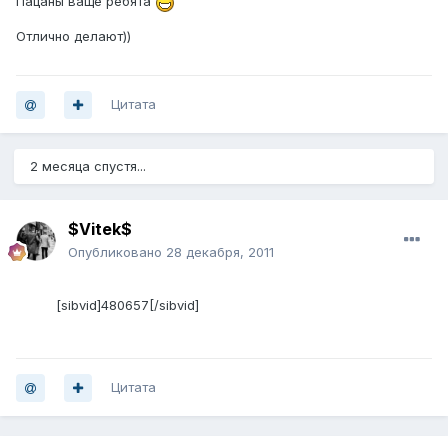
Пацаны ваще ребята
Отлично делают))
Цитата
2 месяца спустя...
$Vitek$
Опубликовано
28 декабря, 2011
[sibvid]480657[/sibvid]
Цитата