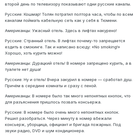
второй день по телевизору показывают одни русские каналы.
Русские: Кошмар! Толян потратил полтора часа, чтобы по всем
каналам поймать кабельную сеть как у себя в Тюмени.
Американцы: Ужасный отель. Здесь в лифтах накурено!
Русские: Странный отель. В лифтах почему-то запрещается
ездить в смокинге. Так и написано всюду: «No smoking!»
Хорошо, хоть курить можно!
Американцы: Дурацкий отель! В номере запрещено курить, а в
туалете нет душа!
Русские: Ну и отель! Вчера закурил в номере — сработал душ.
Причём в середине комнаты и сразу с пеной.
Американцы: В номере было так много непонятных кнопок, что
для разъяснения пришлось позвать консьержа.
Русские: В номере было очень много непонятных кнопок.
Решил разобраться. Через минуту в номер вбежали
консьерж, уборщица, официант и бригада пожарных. Под
звуки радио, DVD и шум кондиционера.