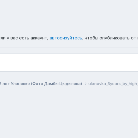
ли у вас есть аккаунт,
авторизуйтесь
, чтобы опубликовать от 
5 лет Улановке (Фото Дамбы Цыдыпова)
ulanovka_5years_by_high_
ема
Политика конфиденциальности
Обратная связь
Co