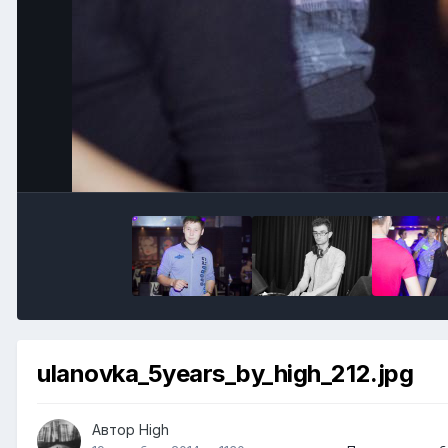
ulanovka_5years_by_high_212.jpg
Автор
High