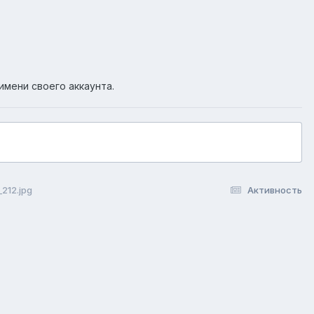
имени своего аккаунта.
212.jpg
Активность
okie-файлы