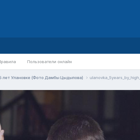
Правила
Пользователи онлайн
5 лет Улановке (Фото Дамбы Цыдыпова)
ulanovka_5years_by_high_