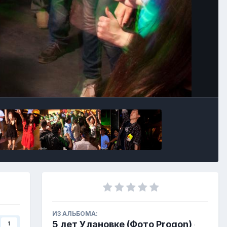
ИЗ АЛЬБОМА:
5 лет Улановке (Фото Progon)
1
·