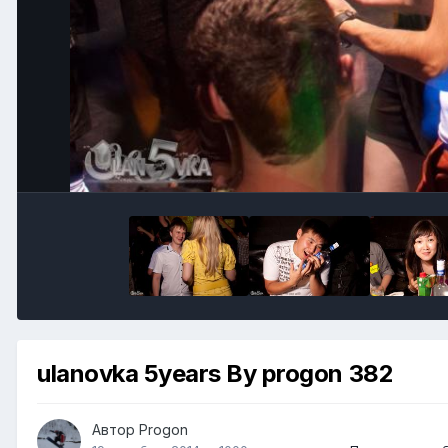
ulanovka 5years By progon 382
Автор
Progon