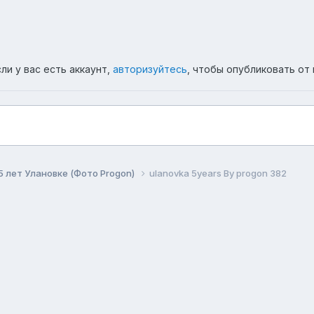
ли у вас есть аккаунт,
авторизуйтесь
, чтобы опубликовать от 
5 лет Улановке (Фото Progon)
ulanovka 5years By progon 382
ема
Политика конфиденциальности
Обратная связь
Co
Форум республики Бурятия Ulanovka.Ru
Powered by Invision Community