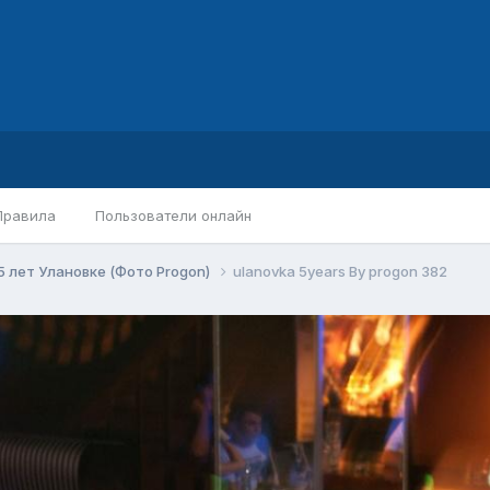
Правила
Пользователи онлайн
5 лет Улановке (Фото Progon)
ulanovka 5years By progon 382