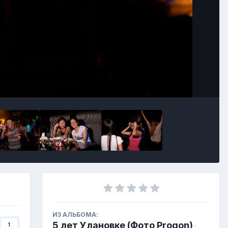
ИЗ АЛЬБОМА:
5 лет Улановке (Фото Progon)
1
·