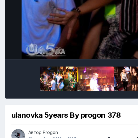
ulanovka 5years By progon 378
Автор
Progon