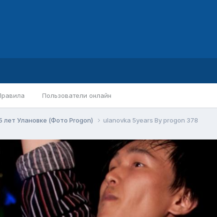
Правила
Пользователи онлайн
5 лет Улановке (Фото Progon)
ulanovka 5years By progon 378