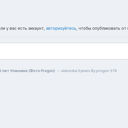
ли у вас есть аккаунт,
авторизуйтесь
, чтобы опубликовать от 
5 лет Улановке (Фото Progon)
ulanovka 5years By progon 378
ема
Политика конфиденциальности
Обратная связь
Co
Форум республики Бурятия Ulanovka.Ru
Powered by Invision Community