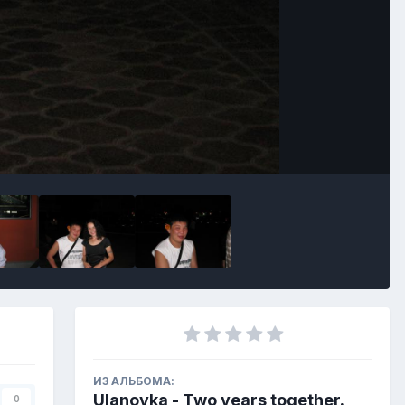
ИЗ АЛЬБОМА:
Ulanovka - Two years together.
0