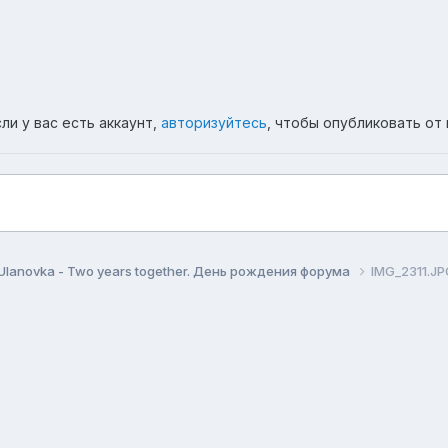
ли у вас есть аккаунт,
авторизуйтесь
, чтобы опубликовать от 
Ulanovka - Two years together. День рождения форума
IMG_2311.JP
ема
Политика конфиденциальности
Обратная связь
Co