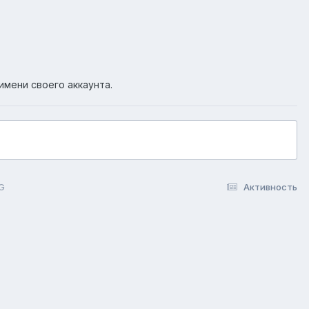
имени своего аккаунта.
G
Активность
okie-файлы