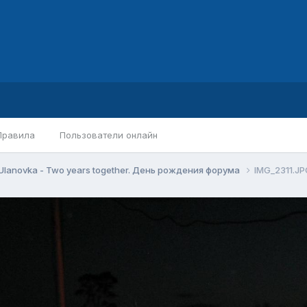
Правила
Пользователи онлайн
Ulanovka - Two years together. День рождения форума
IMG_2311.JP